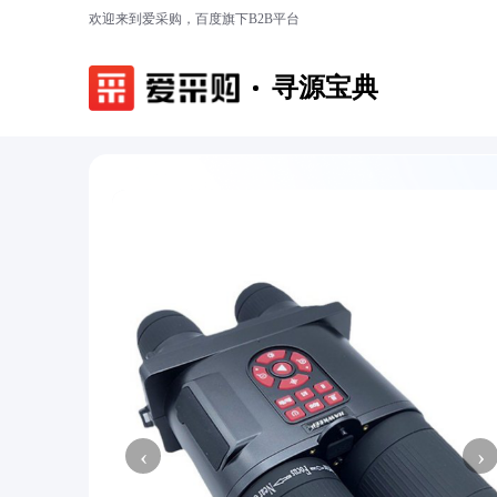
欢迎来到爱采购，百度旗下B2B平台
寻源宝典
‹
›