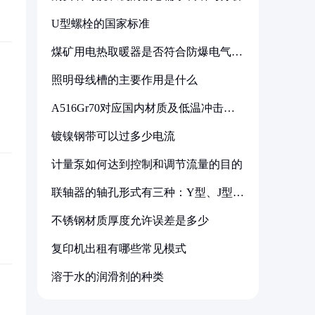
U型螺栓的国家标准
煤矿用电热取暖器是否符合防爆电气设
备标准
照明母线槽的主要作用是什么
A516Gr70对应国内材质及低温冲击要
求解析
镀镍钢带可以过多少电流
计量泵如何达到控制和调节流量的目的
联轴器的轴孔形式有三种：Y型、J型、
Z型
不锈钢材质厚度允许误差是多少
复印机出租有哪些常见模式
溶于水的润滑剂的种类