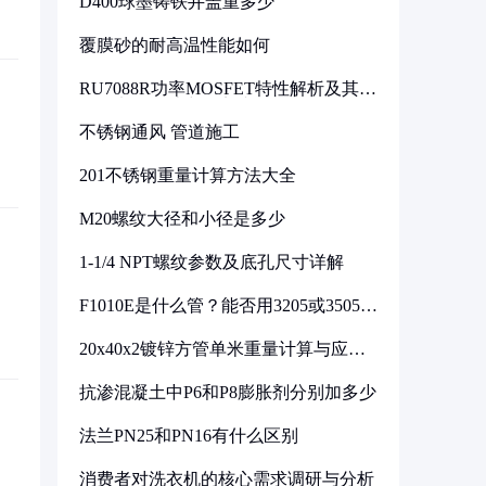
D400球墨铸铁井盖重多少
覆膜砂的耐高温性能如何
RU7088R功率MOSFET特性解析及其在
可调电源设计中的实践
不锈钢通风 管道施工
201不锈钢重量计算方法大全
M20螺纹大径和小径是多少
1-1/4 NPT螺纹参数及底孔尺寸详解
F1010E是什么管？能否用3205或3505代
换
20x40x2镀锌方管单米重量计算与应用
分析
抗渗混凝土中P6和P8膨胀剂分别加多少
法兰PN25和PN16有什么区别
消费者对洗衣机的核心需求调研与分析