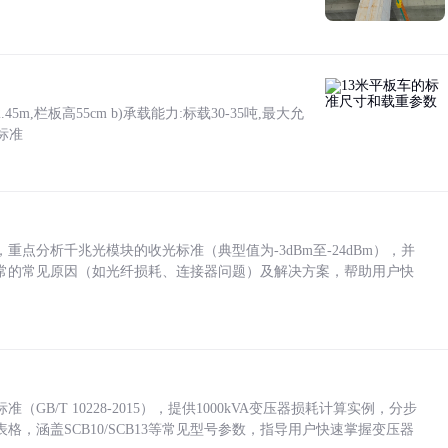
5m,栏板高55cm b)承载能力:标载30-35吨,最大允
标准
点分析千兆光模块的收光标准（典型值为-3dBm至-24dBm），并
常的常见原因（如光纤损耗、连接器问题）及解决方案，帮助用户快
/T 10228-2015），提供1000kVA变压器损耗计算实例，分步
，涵盖SCB10/SCB13等常见型号参数，指导用户快速掌握变压器