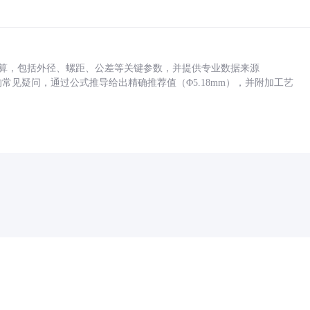
底孔计算，包括外径、螺距、公差等关键参数，并提供专业数据来源
孔尺寸的常见疑问，通过公式推导给出精确推荐值（Φ5.18mm），并附加工艺
药品医疗器械网络信息服务备案(京)网药械信息备字（2021）第00159号