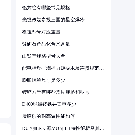
铝方管有哪些常见规格
光线传媒参投三国的星空爆冷
横担型号对应重量
锰矿石产品化合水含量
曲臂车规格型号大全
配电柜母排螺栓力矩要求及连接规范详
解
膨胀螺丝尺寸是多少
镀锌方管有哪些常见规格和型号
D400球墨铸铁井盖重多少
覆膜砂的耐高温性能如何
RU7088R功率MOSFET特性解析及其在
可调电源设计中的实践