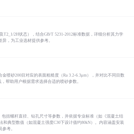
_1/2H状态），结合GB/T 5231-2012标准数据，详细分析其力学
差异，为工业选材提供参考。
砂200目对应的表面粗糙度（Ra 3.2-6.3μm），并对比不同目数
业实践，帮助用户根据需求选择合适的喷砂参数。
力，包括螺杆直径、钻孔尺寸等参数，并依据专业标准（如《混凝土结
方法和典型数值（如混凝土强度C30下设计值约80kN）。内容涵盖安装
员参考。