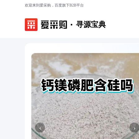
欢迎来到爱采购，百度旗下B2B平台
寻源宝典
‹
›