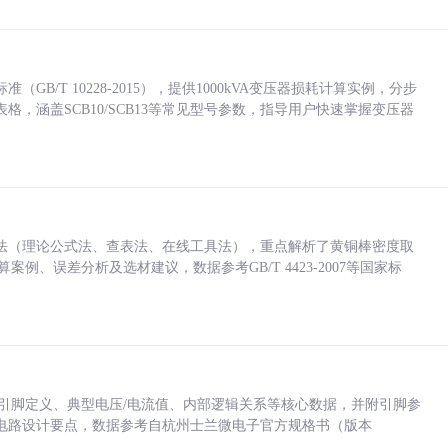
/T 10228-2015），提供1000kVA变压器损耗计算实例，分步
，涵盖SCB10/SCB13等常见型号参数，指导用户快速掌握变压器
法（理论公式法、查表法、在线工具法），重点解析了黄铜棒密度取
计算案例、误差分析及选材建议，数据参考GB/T 4423-2007等国家标
括各引脚定义、典型电压/电流值、内部逻辑关系等核心数据，并附引脚参
电路设计要点，数据参考自杭州士兰微电子官方规格书（版本