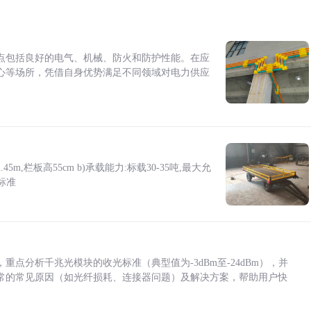
点包括良好的电气、机械、防火和防护性能。在应
心等场所，凭借自身优势满足不同领域对电力供应
5m,栏板高55cm b)承载能力:标载30-35吨,最大允
标准
点分析千兆光模块的收光标准（典型值为-3dBm至-24dBm），并
常的常见原因（如光纤损耗、连接器问题）及解决方案，帮助用户快