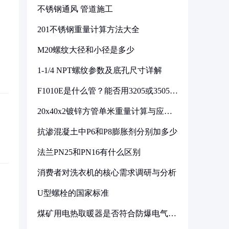
不锈钢通风 管道施工
201不锈钢重量计算方法大全
M20螺纹大径和小径是多少
1-1/4 NPT螺纹参数及底孔尺寸详解
F1010E是什么管？能否用3205或3505代
换
20x40x2镀锌方管单米重量计算与应用
分析
抗渗混凝土中P6和P8膨胀剂分别加多少
法兰PN25和PN16有什么区别
消费者对洗衣机的核心需求调研与分析
U型螺栓的国家标准
煤矿用电热取暖器是否符合防爆电气设
备标准