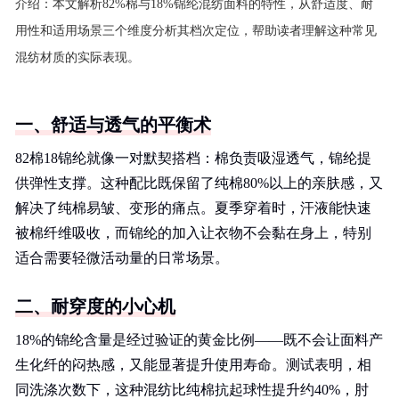
介绍：
本文解析82%棉与18%锦纶混纺面料的特性，从舒适度、耐
用性和适用场景三个维度分析其档次定位，帮助读者理解这种常见
混纺材质的实际表现。
一、舒适与透气的平衡术
82棉18锦纶就像一对默契搭档：棉负责吸湿透气，锦纶提
供弹性支撑。这种配比既保留了纯棉80%以上的亲肤感，又
解决了纯棉易皱、变形的痛点。夏季穿着时，汗液能快速
被棉纤维吸收，而锦纶的加入让衣物不会黏在身上，特别
适合需要轻微活动量的日常场景。
二、耐穿度的小心机
18%的锦纶含量是经过验证的黄金比例——既不会让面料产
生化纤的闷热感，又能显著提升使用寿命。测试表明，相
同洗涤次数下，这种混纺比纯棉抗起球性提升约40%，肘