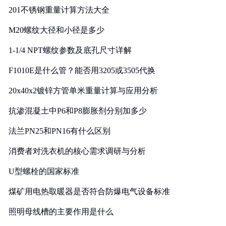
201不锈钢重量计算方法大全
M20螺纹大径和小径是多少
1-1/4 NPT螺纹参数及底孔尺寸详解
F1010E是什么管？能否用3205或3505代换
20x40x2镀锌方管单米重量计算与应用分析
抗渗混凝土中P6和P8膨胀剂分别加多少
法兰PN25和PN16有什么区别
消费者对洗衣机的核心需求调研与分析
U型螺栓的国家标准
煤矿用电热取暖器是否符合防爆电气设备标准
照明母线槽的主要作用是什么