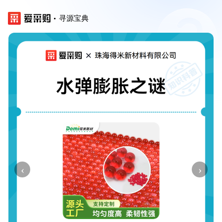
寻源宝典
‹
›