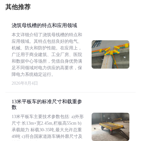
其他推荐
浇筑母线槽的特点和应用领域
本文详细介绍了浇筑母线槽的特点和
应用领域。其特点包括良好的电气、
机械、防火和防护性能。在应用上，
广泛用于商业建筑、工业厂房、医院
和数据中心等场所，凭借自身优势满
足不同领域对电力供应的高要求，保
障电力系统稳定运行。
2026年8月4日
13米平板车的标准尺寸和载重参
数
13米平板车主要技术参数包括: a)外形
尺寸:长13m×宽2.45m,栏板高55cm b)
承载能力:标载30-35吨,最大允许总重
49吨 c)符合国家道路车辆外廓尺寸及