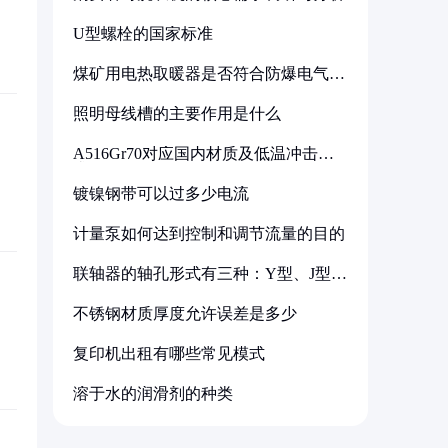
U型螺栓的国家标准
煤矿用电热取暖器是否符合防爆电气设
备标准
照明母线槽的主要作用是什么
A516Gr70对应国内材质及低温冲击要
求解析
镀镍钢带可以过多少电流
计量泵如何达到控制和调节流量的目的
联轴器的轴孔形式有三种：Y型、J型、
Z型
不锈钢材质厚度允许误差是多少
复印机出租有哪些常见模式
溶于水的润滑剂的种类