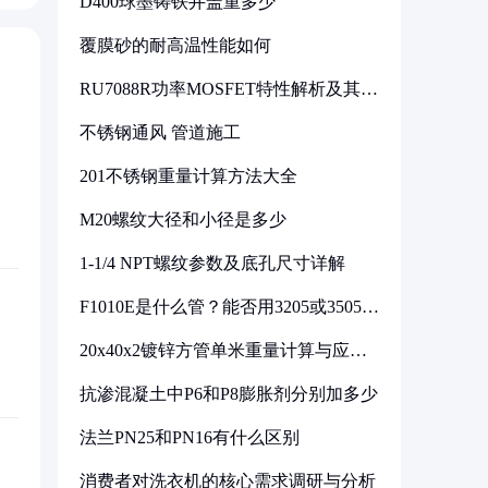
D400球墨铸铁井盖重多少
覆膜砂的耐高温性能如何
RU7088R功率MOSFET特性解析及其在
可调电源设计中的实践
不锈钢通风 管道施工
201不锈钢重量计算方法大全
M20螺纹大径和小径是多少
1-1/4 NPT螺纹参数及底孔尺寸详解
F1010E是什么管？能否用3205或3505代
换
20x40x2镀锌方管单米重量计算与应用
分析
抗渗混凝土中P6和P8膨胀剂分别加多少
法兰PN25和PN16有什么区别
消费者对洗衣机的核心需求调研与分析