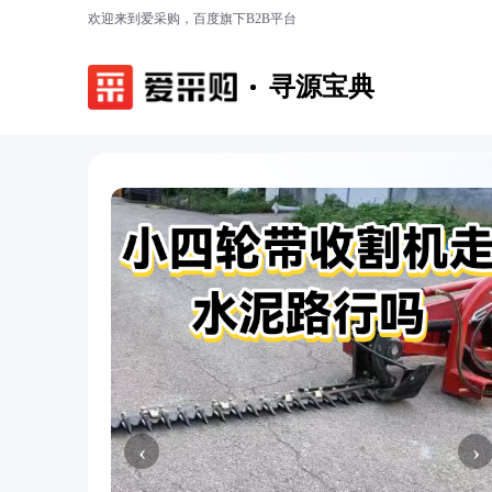
欢迎来到爱采购，百度旗下B2B平台
寻源宝典
‹
›