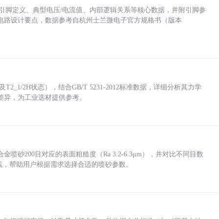
括各引脚定义、典型电压/电流值、内部逻辑关系等核心数据，并附引脚参
电路设计要点，数据参考自杭州士兰微电子官方规格书（版本
_1/2H状态），结合GB/T 5231-2012标准数据，详细分析其力学
差异，为工业选材提供参考。
砂200目对应的表面粗糙度（Ra 3.2-6.3μm），并对比不同目数
业实践，帮助用户根据需求选择合适的喷砂参数。