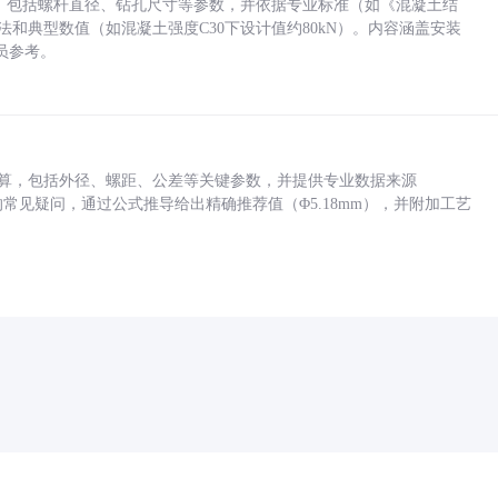
力，包括螺杆直径、钻孔尺寸等参数，并依据专业标准（如《混凝土结
方法和典型数值（如混凝土强度C30下设计值约80kN）。内容涵盖安装
员参考。
底孔计算，包括外径、螺距、公差等关键参数，并提供专业数据来源
孔尺寸的常见疑问，通过公式推导给出精确推荐值（Φ5.18mm），并附加工艺