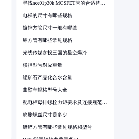
寻找nce01p30k MOSFET管的合适替代
型号
电梯的尺寸有哪些规格
镀锌方管尺寸一般有哪些
铝方管有哪些常见规格
光线传媒参投三国的星空爆冷
横担型号对应重量
锰矿石产品化合水含量
曲臂车规格型号大全
配电柜母排螺栓力矩要求及连接规范详
解
膨胀螺丝尺寸是多少
镀锌方管有哪些常见规格和型号