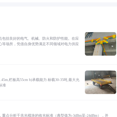
点包括良好的电气、机械、防火和防护性能。在应
心等场所，凭借自身优势满足不同领域对电力供应
5m,栏板高55cm b)承载能力:标载30-35吨,最大允
标准
点分析千兆光模块的收光标准（典型值为-3dBm至-24dBm），并