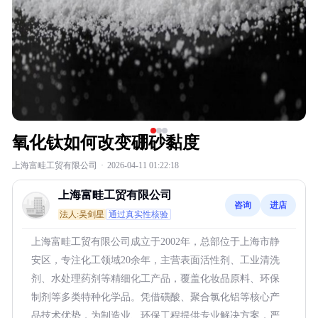
氧化钛如何改变硼砂黏度
上海富畦工贸有限公司
·
2026-04-11 01:22:18
上海富畦工贸有限公司
咨询
进店
法人:吴剑星
通过真实性核验
上海富畦工贸有限公司成立于2002年，总部位于上海市静
安区，专注化工领域20余年，主营表面活性剂、工业清洗
剂、水处理药剂等精细化工产品，覆盖化妆品原料、环保
制剂等多类特种化学品。凭借磺酸、聚合氯化铝等核心产
品技术优势，为制造业、环保工程提供专业解决方案，严