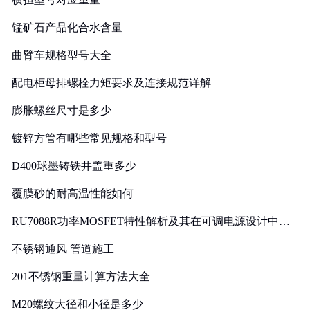
锰矿石产品化合水含量
曲臂车规格型号大全
配电柜母排螺栓力矩要求及连接规范详解
膨胀螺丝尺寸是多少
镀锌方管有哪些常见规格和型号
D400球墨铸铁井盖重多少
覆膜砂的耐高温性能如何
RU7088R功率MOSFET特性解析及其在可调电源设计中的
实践
不锈钢通风 管道施工
201不锈钢重量计算方法大全
M20螺纹大径和小径是多少