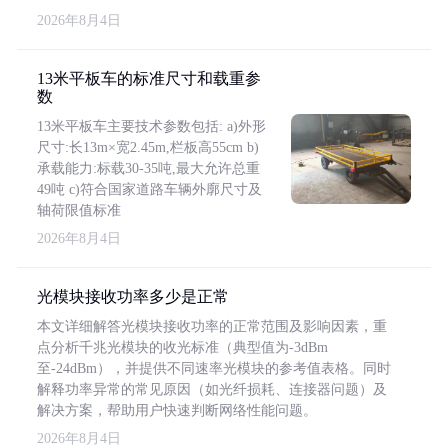
2026年8月4日
13米平板车的标准尺寸和载重参
数
13米平板车主要技术参数包括: a)外形
尺寸:长13m×宽2.45m,栏板高55cm b)
承载能力:标载30-35吨,最大允许总重
49吨 c)符合国家道路车辆外廓尺寸及
轴荷限值标准
2026年8月4日
光模块接收功率多少是正常
本文详细解答光模块接收功率的正常范围及影响因素，重
点分析千兆光模块的收光标准（典型值为-3dBm
至-24dBm），并提供不同速率光模块的参考值表格。同时
解释功率异常的常见原因（如光纤损耗、连接器问题）及
解决方案，帮助用户快速判断网络性能问题。
2026年8月4日