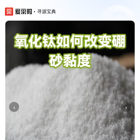
寻源宝典
‹
›