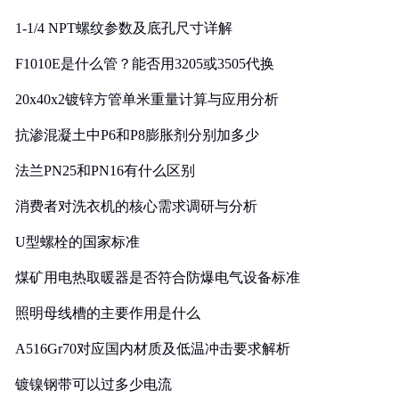
1-1/4 NPT螺纹参数及底孔尺寸详解
F1010E是什么管？能否用3205或3505代换
20x40x2镀锌方管单米重量计算与应用分析
抗渗混凝土中P6和P8膨胀剂分别加多少
法兰PN25和PN16有什么区别
消费者对洗衣机的核心需求调研与分析
U型螺栓的国家标准
煤矿用电热取暖器是否符合防爆电气设备标准
照明母线槽的主要作用是什么
A516Gr70对应国内材质及低温冲击要求解析
镀镍钢带可以过多少电流