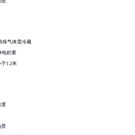
系统
等特殊气体需冷藏
静电积累
1.2米
敏度
场景