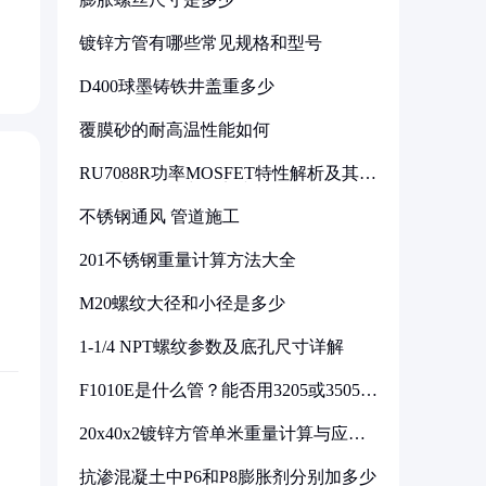
镀锌方管有哪些常见规格和型号
D400球墨铸铁井盖重多少
覆膜砂的耐高温性能如何
RU7088R功率MOSFET特性解析及其在
可调电源设计中的实践
不锈钢通风 管道施工
201不锈钢重量计算方法大全
M20螺纹大径和小径是多少
1-1/4 NPT螺纹参数及底孔尺寸详解
F1010E是什么管？能否用3205或3505代
换
20x40x2镀锌方管单米重量计算与应用
分析
抗渗混凝土中P6和P8膨胀剂分别加多少