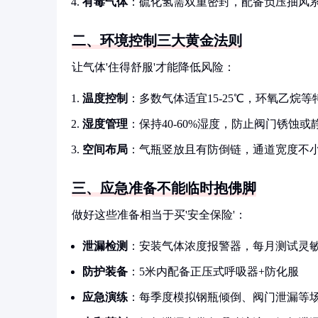
有毒气体
：硫化氢需双重密封，配备负压抽风
二、环境控制三大黄金法则
让气体'住得舒服'才能降低风险：
温度控制
：多数气体适宜15-25℃，环氧乙烷
湿度管理
：保持40-60%湿度，防止阀门锈蚀或
空间布局
：气瓶竖放且有防倒链，通道宽度不小于
三、应急准备不能临时抱佛脚
做好这些准备相当于买'安全保险'：
泄漏检测
：安装气体浓度报警器，每月测试灵
防护装备
：5米内配备正压式呼吸器+防化服
应急演练
：每季度模拟钢瓶倾倒、阀门泄漏等