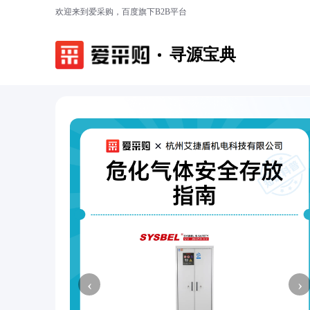
欢迎来到爱采购，百度旗下B2B平台
寻源宝典
‹
›