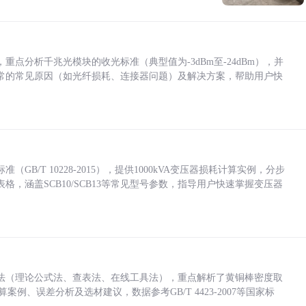
点分析千兆光模块的收光标准（典型值为-3dBm至-24dBm），并
常的常见原因（如光纤损耗、连接器问题）及解决方案，帮助用户快
/T 10228-2015），提供1000kVA变压器损耗计算实例，分步
，涵盖SCB10/SCB13等常见型号参数，指导用户快速掌握变压器
法（理论公式法、查表法、在线工具法），重点解析了黄铜棒密度取
计算案例、误差分析及选材建议，数据参考GB/T 4423-2007等国家标