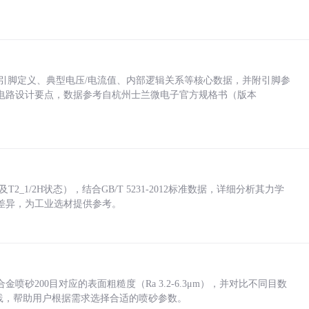
括各引脚定义、典型电压/电流值、内部逻辑关系等核心数据，并附引脚参
电路设计要点，数据参考自杭州士兰微电子官方规格书（版本
_1/2H状态），结合GB/T 5231-2012标准数据，详细分析其力学
差异，为工业选材提供参考。
砂200目对应的表面粗糙度（Ra 3.2-6.3μm），并对比不同目数
业实践，帮助用户根据需求选择合适的喷砂参数。