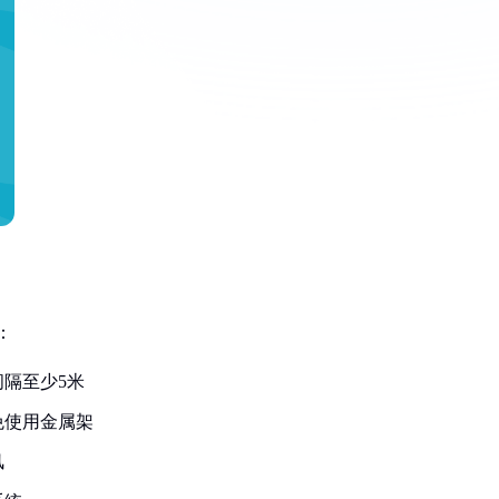
：
隔至少5米
免使用金属架
风