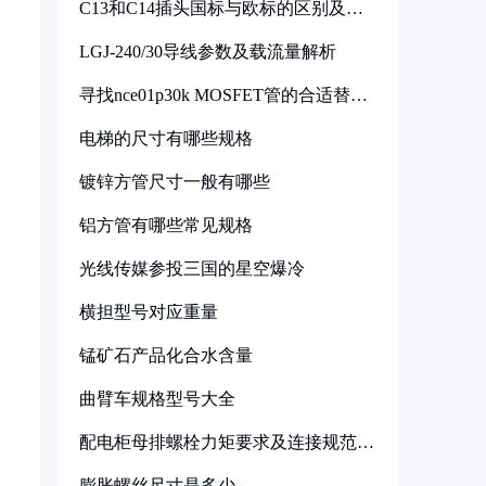
C13和C14插头国标与欧标的区别及其
标准解析
LGJ-240/30导线参数及载流量解析
寻找nce01p30k MOSFET管的合适替代
型号
电梯的尺寸有哪些规格
镀锌方管尺寸一般有哪些
铝方管有哪些常见规格
光线传媒参投三国的星空爆冷
横担型号对应重量
锰矿石产品化合水含量
曲臂车规格型号大全
配电柜母排螺栓力矩要求及连接规范详
解
膨胀螺丝尺寸是多少