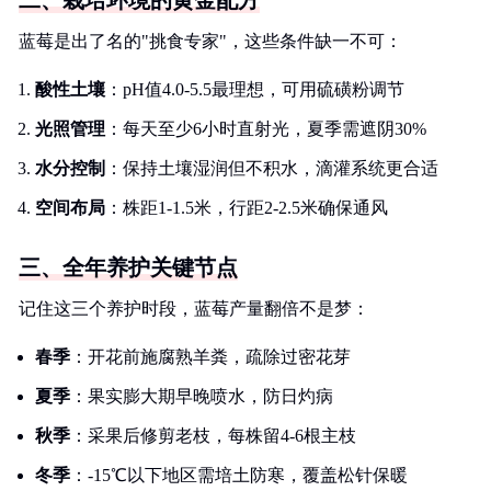
二、栽培环境的黄金配方
蓝莓是出了名的"挑食专家"，这些条件缺一不可：
酸性土壤
：pH值4.0-5.5最理想，可用硫磺粉调节
光照管理
：每天至少6小时直射光，夏季需遮阴30%
水分控制
：保持土壤湿润但不积水，滴灌系统更合适
空间布局
：株距1-1.5米，行距2-2.5米确保通风
三、全年养护关键节点
记住这三个养护时段，蓝莓产量翻倍不是梦：
春季
：开花前施腐熟羊粪，疏除过密花芽
夏季
：果实膨大期早晚喷水，防日灼病
秋季
：采果后修剪老枝，每株留4-6根主枝
冬季
：-15℃以下地区需培土防寒，覆盖松针保暖