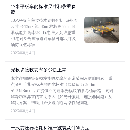
13米平板车的标准尺寸和载重参
数
13米平板车主要技术参数包括: a)外形
尺寸:长13m×宽2.45m,栏板高55cm b)
承载能力:标载30-35吨,最大允许总重
49吨 c)符合国家道路车辆外廓尺寸及
轴荷限值标准
2026年8月4日
光模块接收功率多少是正常
本文详细解答光模块接收功率的正常范围及影响因素，重
点分析千兆光模块的收光标准（典型值为-3dBm
至-24dBm），并提供不同速率光模块的参考值表格。同时
解释功率异常的常见原因（如光纤损耗、连接器问题）及
解决方案，帮助用户快速判断网络性能问题。
2026年8月4日
干式变压器损耗标准一览表及计算方法