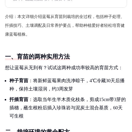
介绍：
本文详细介绍蓝莓从育苗到栽培的全过程，包括种子处理、
扦插技巧、土壤调配及日常养护要点，帮助种植爱好者轻松培育健
康蓝莓植株。
一、育苗的两种实用方法
想让蓝莓从无到有？试试这两种成功率较高的育苗方式：
种子育苗
：将新鲜蓝莓果肉洗净晾干，4℃冷藏30天后播
种，保持土壤湿润，约3周发芽
扦插育苗
：选取当年生半木质化枝条，剪成15cm带3芽的
插穗，蘸生根粉后插入珍珠岩与泥炭土混合基质，60天
可生根