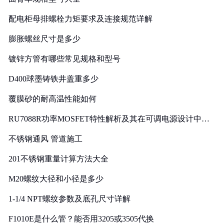
配电柜母排螺栓力矩要求及连接规范详解
膨胀螺丝尺寸是多少
镀锌方管有哪些常见规格和型号
D400球墨铸铁井盖重多少
覆膜砂的耐高温性能如何
RU7088R功率MOSFET特性解析及其在可调电源设计中的
实践
不锈钢通风 管道施工
201不锈钢重量计算方法大全
M20螺纹大径和小径是多少
1-1/4 NPT螺纹参数及底孔尺寸详解
F1010E是什么管？能否用3205或3505代换