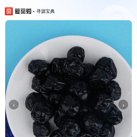
寻源宝典
‹
›