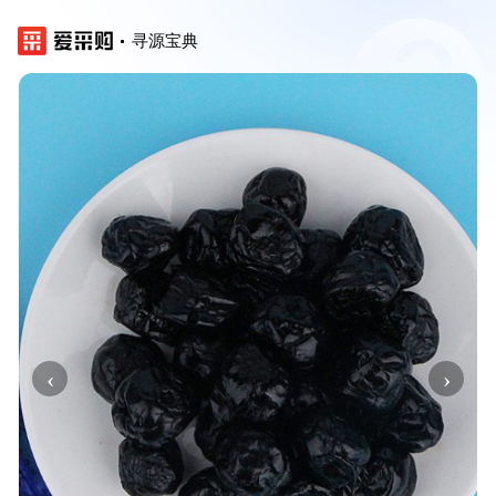
寻源宝典
‹
›