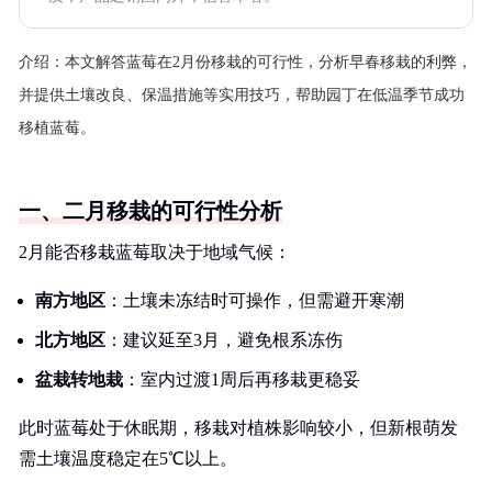
介绍：
本文解答蓝莓在2月份移栽的可行性，分析早春移栽的利弊，
并提供土壤改良、保温措施等实用技巧，帮助园丁在低温季节成功
移植蓝莓。
一、二月移栽的可行性分析
2月能否移栽蓝莓取决于地域气候：
南方地区
：土壤未冻结时可操作，但需避开寒潮
北方地区
：建议延至3月，避免根系冻伤
盆栽转地栽
：室内过渡1周后再移栽更稳妥
此时蓝莓处于休眠期，移栽对植株影响较小，但新根萌发
需土壤温度稳定在5℃以上。