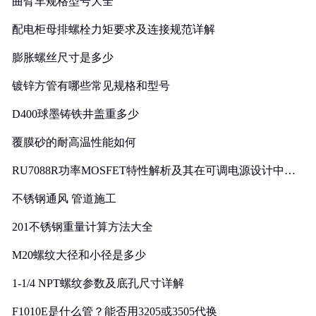
曲臂车规格型号大全
配电柜母排螺栓力矩要求及连接规范详解
膨胀螺丝尺寸是多少
镀锌方管有哪些常见规格和型号
D400球墨铸铁井盖重多少
覆膜砂的耐高温性能如何
RU7088R功率MOSFET特性解析及其在可调电源设计中的
实践
不锈钢通风 管道施工
201不锈钢重量计算方法大全
M20螺纹大径和小径是多少
1-1/4 NPT螺纹参数及底孔尺寸详解
F1010E是什么管？能否用3205或3505代换