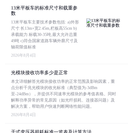
13米平板车的标准尺寸和载重参
数
13米平板车主要技术参数包括: a)外形
尺寸:长13m×宽2.45m,栏板高55cm b)
承载能力:标载30-35吨,最大允许总重
49吨 c)符合国家道路车辆外廓尺寸及
轴荷限值标准
2026年8月4日
光模块接收功率多少是正常
本文详细解答光模块接收功率的正常范围及影响因素，重
点分析千兆光模块的收光标准（典型值为-3dBm
至-24dBm），并提供不同速率光模块的参考值表格。同时
解释功率异常的常见原因（如光纤损耗、连接器问题）及
解决方案，帮助用户快速判断网络性能问题。
2026年8月4日
干式变压器损耗标准一览表及计算方法