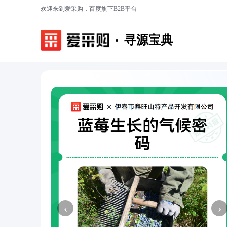
欢迎来到爱采购，百度旗下B2B平台
寻源宝典
‹
›