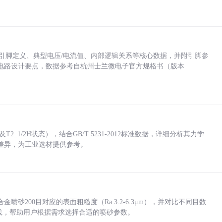
括各引脚定义、典型电压/电流值、内部逻辑关系等核心数据，并附引脚参
电路设计要点，数据参考自杭州士兰微电子官方规格书（版本
_1/2H状态），结合GB/T 5231-2012标准数据，详细分析其力学
差异，为工业选材提供参考。
砂200目对应的表面粗糙度（Ra 3.2-6.3μm），并对比不同目数
业实践，帮助用户根据需求选择合适的喷砂参数。