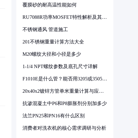
覆膜砂的耐高温性能如何
RU7088R功率MOSFET特性解析及其在
可调电源设计中的实践
不锈钢通风 管道施工
201不锈钢重量计算方法大全
M20螺纹大径和小径是多少
1-1/4 NPT螺纹参数及底孔尺寸详解
F1010E是什么管？能否用3205或3505代
换
20x40x2镀锌方管单米重量计算与应用
分析
抗渗混凝土中P6和P8膨胀剂分别加多少
法兰PN25和PN16有什么区别
消费者对洗衣机的核心需求调研与分析