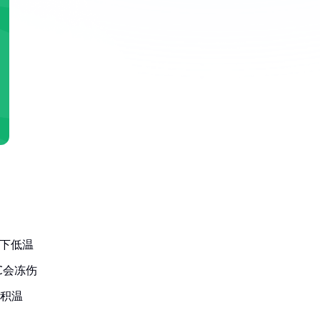
以下低温
℃会冻伤
效积温