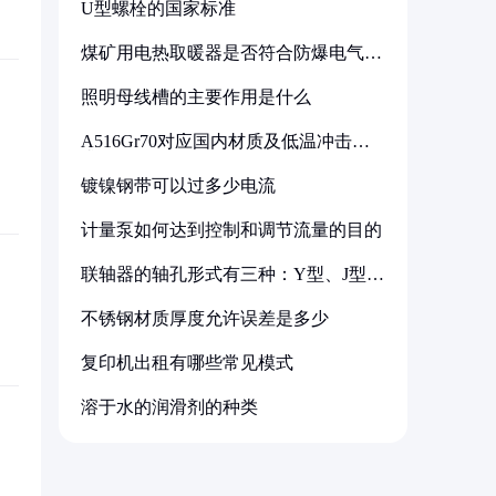
U型螺栓的国家标准
煤矿用电热取暖器是否符合防爆电气设
备标准
照明母线槽的主要作用是什么
A516Gr70对应国内材质及低温冲击要
求解析
镀镍钢带可以过多少电流
计量泵如何达到控制和调节流量的目的
联轴器的轴孔形式有三种：Y型、J型、
Z型
不锈钢材质厚度允许误差是多少
复印机出租有哪些常见模式
溶于水的润滑剂的种类