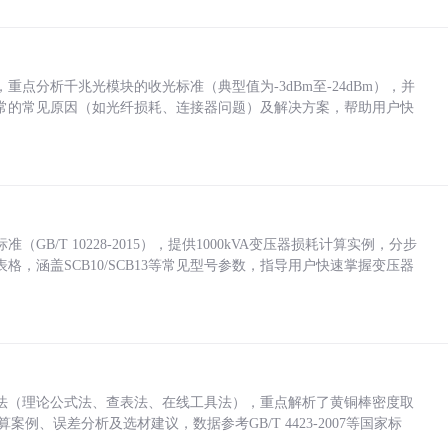
点分析千兆光模块的收光标准（典型值为-3dBm至-24dBm），并
常的常见原因（如光纤损耗、连接器问题）及解决方案，帮助用户快
/T 10228-2015），提供1000kVA变压器损耗计算实例，分步
，涵盖SCB10/SCB13等常见型号参数，指导用户快速掌握变压器
法（理论公式法、查表法、在线工具法），重点解析了黄铜棒密度取
计算案例、误差分析及选材建议，数据参考GB/T 4423-2007等国家标