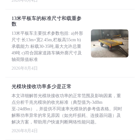
2026年8月4日
13米平板车的标准尺寸和载重参
数
13米平板车主要技术参数包括: a)外形
尺寸:长13m×宽2.45m,栏板高55cm b)
承载能力:标载30-35吨,最大允许总重
49吨 c)符合国家道路车辆外廓尺寸及
轴荷限值标准
2026年8月4日
光模块接收功率多少是正常
本文详细解答光模块接收功率的正常范围及影响因素，重
点分析千兆光模块的收光标准（典型值为-3dBm
至-24dBm），并提供不同速率光模块的参考值表格。同时
解释功率异常的常见原因（如光纤损耗、连接器问题）及
解决方案，帮助用户快速判断网络性能问题。
2026年8月4日