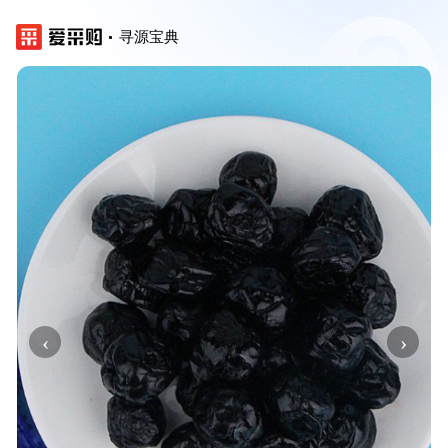
寻源宝典
‹
›