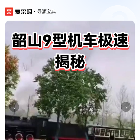
寻源宝典
‹
›