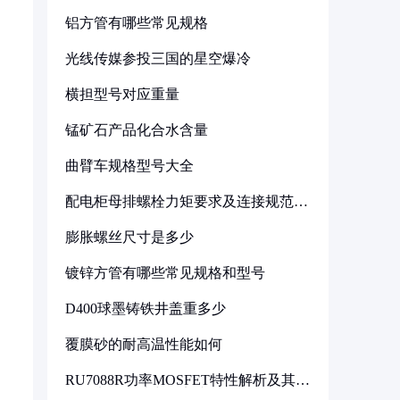
铝方管有哪些常见规格
光线传媒参投三国的星空爆冷
横担型号对应重量
锰矿石产品化合水含量
曲臂车规格型号大全
配电柜母排螺栓力矩要求及连接规范详
解
膨胀螺丝尺寸是多少
镀锌方管有哪些常见规格和型号
D400球墨铸铁井盖重多少
覆膜砂的耐高温性能如何
RU7088R功率MOSFET特性解析及其在
可调电源设计中的实践