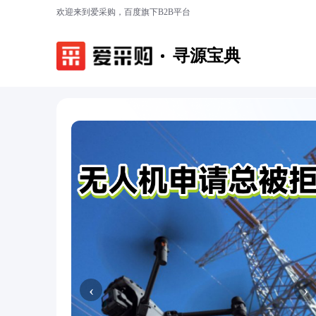
欢迎来到爱采购，百度旗下B2B平台
寻源宝典
‹
›