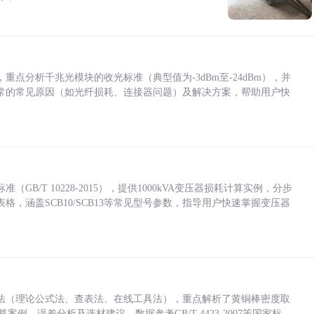
点分析千兆光模块的收光标准（典型值为-3dBm至-24dBm），并
常的常见原因（如光纤损耗、连接器问题）及解决方案，帮助用户快
/T 10228-2015），提供1000kVA变压器损耗计算实例，分步
，涵盖SCB10/SCB13等常见型号参数，指导用户快速掌握变压器
法（理论公式法、查表法、在线工具法），重点解析了黄铜棒密度取
计算案例、误差分析及选材建议，数据参考GB/T 4423-2007等国家标