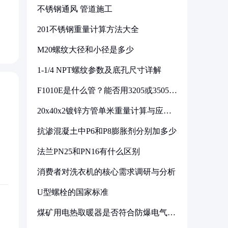
不锈钢通风 管道施工
201不锈钢重量计算方法大全
M20螺纹大径和小径是多少
1-1/4 NPT螺纹参数及底孔尺寸详解
F1010E是什么管？能否用3205或3505代
换
20x40x2镀锌方管单米重量计算与应用
分析
抗渗混凝土中P6和P8膨胀剂分别加多少
法兰PN25和PN16有什么区别
消费者对洗衣机的核心需求调研与分析
U型螺栓的国家标准
煤矿用电热取暖器是否符合防爆电气设
备标准