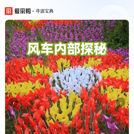
寻源宝典
‹
›