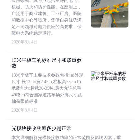
应用领域。其特点包括良好的电气、
机械、防火和防护性能。在应用上，
广泛用于商业建筑、工业厂房、医院
和数据中心等场所，凭借自身优势满
足不同领域对电力供应的高要求，保
障电力系统稳定运行。
2026年8月4日
13米平板车的标准尺寸和载重参
数
13米平板车主要技术参数包括: a)外形
尺寸:长13m×宽2.45m,栏板高55cm b)
承载能力:标载30-35吨,最大允许总重
49吨 c)符合国家道路车辆外廓尺寸及
轴荷限值标准
2026年8月4日
光模块接收功率多少是正常
本文详细解答光模块接收功率的正常范围及影响因素，重