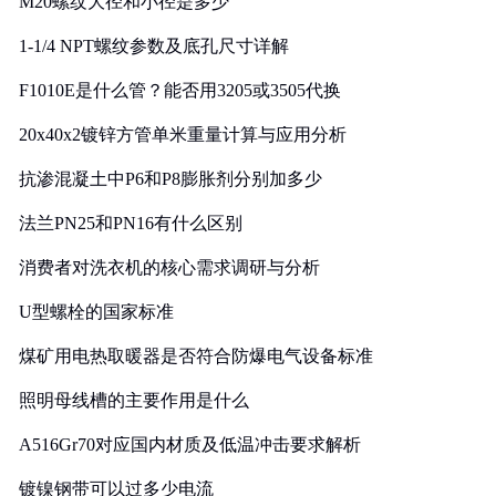
M20螺纹大径和小径是多少
1-1/4 NPT螺纹参数及底孔尺寸详解
F1010E是什么管？能否用3205或3505代换
20x40x2镀锌方管单米重量计算与应用分析
抗渗混凝土中P6和P8膨胀剂分别加多少
法兰PN25和PN16有什么区别
消费者对洗衣机的核心需求调研与分析
U型螺栓的国家标准
煤矿用电热取暖器是否符合防爆电气设备标准
照明母线槽的主要作用是什么
A516Gr70对应国内材质及低温冲击要求解析
镀镍钢带可以过多少电流