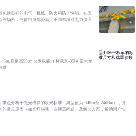
点包括良好的电气、机械、防火和防护性能。在应
心等场所，凭借自身优势满足不同领域对电力供应
5m,栏板高55cm b)承载能力:标载30-35吨,最大允
标准
点分析千兆光模块的收光标准（典型值为-3dBm至-24dBm），并
常的常见原因（如光纤损耗、连接器问题）及解决方案，帮助用户快