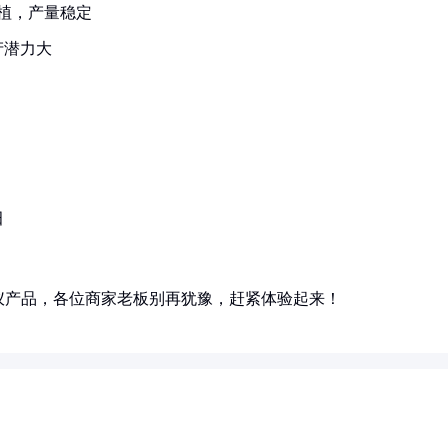
植，产量稳定
产潜力大
田
仪产品，各位商家老板别再犹豫，赶紧体验起来！