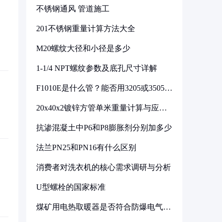
不锈钢通风 管道施工
201不锈钢重量计算方法大全
M20螺纹大径和小径是多少
1-1/4 NPT螺纹参数及底孔尺寸详解
F1010E是什么管？能否用3205或3505代
换
20x40x2镀锌方管单米重量计算与应用
分析
抗渗混凝土中P6和P8膨胀剂分别加多少
法兰PN25和PN16有什么区别
消费者对洗衣机的核心需求调研与分析
U型螺栓的国家标准
煤矿用电热取暖器是否符合防爆电气设
备标准