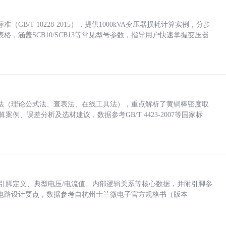
/T 10228-2015），提供1000kVA变压器损耗计算实例，分步
，涵盖SCB10/SCB13等常见型号参数，指导用户快速掌握变压器
法（理论公式法、查表法、在线工具法），重点解析了黄铜棒密度取
计算案例、误差分析及选材建议，数据参考GB/T 4423-2007等国家标
括各引脚定义、典型电压/电流值、内部逻辑关系等核心数据，并附引脚参
电路设计要点，数据参考自杭州士兰微电子官方规格书（版本