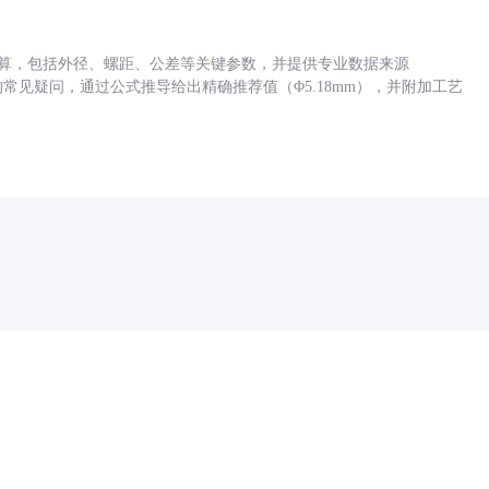
底孔计算，包括外径、螺距、公差等关键参数，并提供专业数据来源
孔尺寸的常见疑问，通过公式推导给出精确推荐值（Φ5.18mm），并附加工艺
药品医疗器械网络信息服务备案(京)网药械信息备字（2021）第00159号
京ICP证030173号
京公网安备11000002000001号