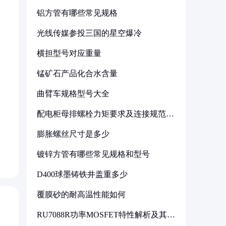
铝方管有哪些常见规格
光线传媒参投三国的星空爆冷
横担型号对应重量
锰矿石产品化合水含量
曲臂车规格型号大全
配电柜母排螺栓力矩要求及连接规范详
解
膨胀螺丝尺寸是多少
镀锌方管有哪些常见规格和型号
D400球墨铸铁井盖重多少
覆膜砂的耐高温性能如何
RU7088R功率MOSFET特性解析及其在
可调电源设计中的实践