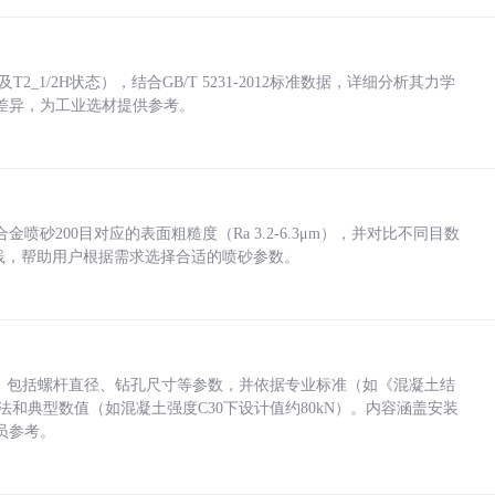
_1/2H状态），结合GB/T 5231-2012标准数据，详细分析其力学
差异，为工业选材提供参考。
砂200目对应的表面粗糙度（Ra 3.2-6.3μm），并对比不同目数
业实践，帮助用户根据需求选择合适的喷砂参数。
力，包括螺杆直径、钻孔尺寸等参数，并依据专业标准（如《混凝土结
方法和典型数值（如混凝土强度C30下设计值约80kN）。内容涵盖安装
员参考。