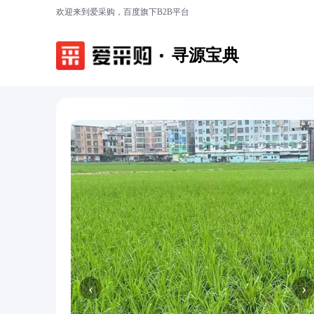
欢迎来到爱采购，百度旗下B2B平台
寻源宝典
‹
›