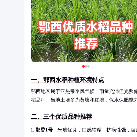
一、鄂西水稻种植环境特点
鄂西地区属于亚热带季风气候，雨量充沛但光照
稻品种。当地土壤多为黄壤和红壤，保水保肥能
二、三个优质品种推荐
鄂香1号
：米质优良，口感软糯，抗病性强，亩产