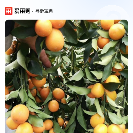
寻源宝典
‹
›