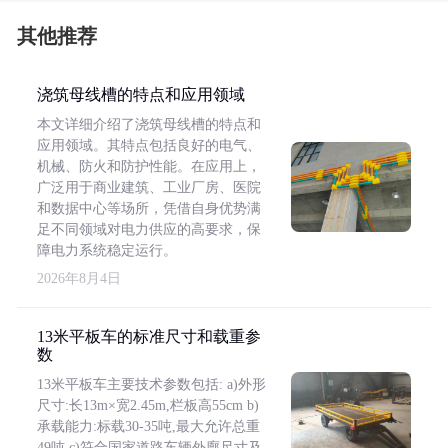
其他推荐
浇筑母线槽的特点和应用领域
本文详细介绍了浇筑母线槽的特点和
应用领域。其特点包括良好的电气、
机械、防火和防护性能。在应用上，
广泛用于商业建筑、工业厂房、医院
和数据中心等场所，凭借自身优势满
足不同领域对电力供应的高要求，保
障电力系统稳定运行。
2026年8月4日
13米平板车的标准尺寸和载重参
数
13米平板车主要技术参数包括: a)外形
尺寸:长13m×宽2.45m,栏板高55cm b)
承载能力:标载30-35吨,最大允许总重
49吨 c)符合国家道路车辆外廓尺寸及