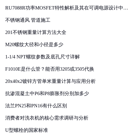
RU7088R功率MOSFET特性解析及其在可调电源设计中的
实践
不锈钢通风 管道施工
201不锈钢重量计算方法大全
M20螺纹大径和小径是多少
1-1/4 NPT螺纹参数及底孔尺寸详解
F1010E是什么管？能否用3205或3505代换
20x40x2镀锌方管单米重量计算与应用分析
抗渗混凝土中P6和P8膨胀剂分别加多少
法兰PN25和PN16有什么区别
消费者对洗衣机的核心需求调研与分析
U型螺栓的国家标准