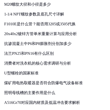
M20螺纹大径和小径是多少
1-1/4 NPT螺纹参数及底孔尺寸详解
F1010E是什么管？能否用3205或3505代换
20x40x2镀锌方管单米重量计算与应用分析
抗渗混凝土中P6和P8膨胀剂分别加多少
法兰PN25和PN16有什么区别
消费者对洗衣机的核心需求调研与分析
U型螺栓的国家标准
煤矿用电热取暖器是否符合防爆电气设备标准
照明母线槽的主要作用是什么
A516Gr70对应国内材质及低温冲击要求解析