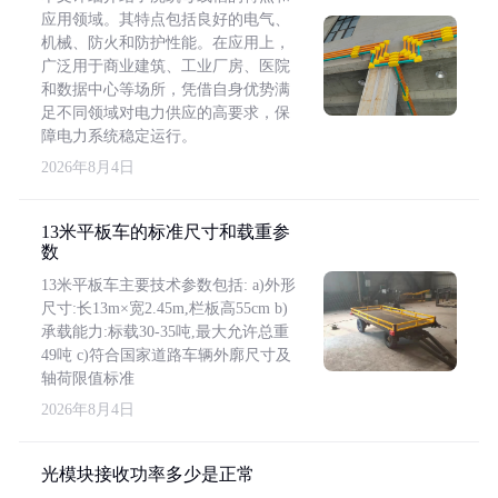
应用领域。其特点包括良好的电气、
机械、防火和防护性能。在应用上，
广泛用于商业建筑、工业厂房、医院
和数据中心等场所，凭借自身优势满
足不同领域对电力供应的高要求，保
障电力系统稳定运行。
2026年8月4日
13米平板车的标准尺寸和载重参
数
13米平板车主要技术参数包括: a)外形
尺寸:长13m×宽2.45m,栏板高55cm b)
承载能力:标载30-35吨,最大允许总重
49吨 c)符合国家道路车辆外廓尺寸及
轴荷限值标准
2026年8月4日
光模块接收功率多少是正常