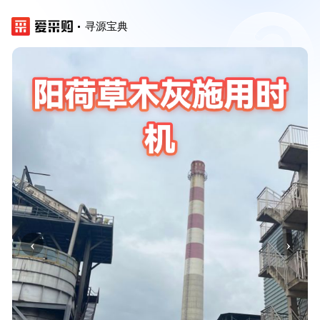
寻源宝典
‹
›