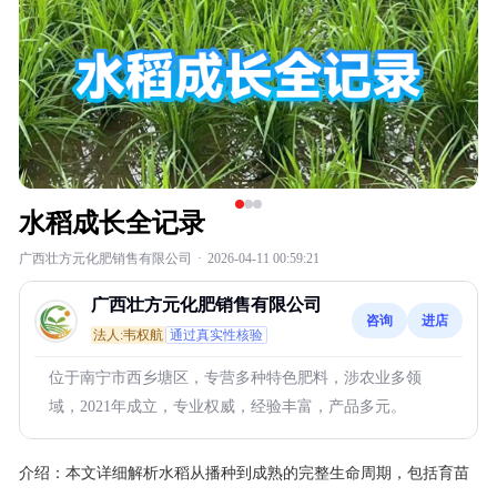
水稻成长全记录
广西壮方元化肥销售有限公司
·
2026-04-11 00:59:21
广西壮方元化肥销售有限公司
咨询
进店
法人:韦权航
通过真实性核验
位于南宁市西乡塘区，专营多种特色肥料，涉农业多领
域，2021年成立，专业权威，经验丰富，产品多元。
介绍：
本文详细解析水稻从播种到成熟的完整生命周期，包括育苗