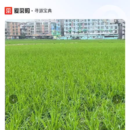
寻源宝典
‹
›