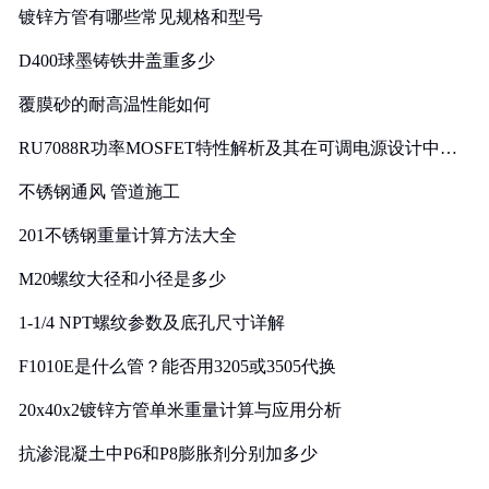
镀锌方管有哪些常见规格和型号
D400球墨铸铁井盖重多少
覆膜砂的耐高温性能如何
RU7088R功率MOSFET特性解析及其在可调电源设计中的
实践
不锈钢通风 管道施工
201不锈钢重量计算方法大全
M20螺纹大径和小径是多少
1-1/4 NPT螺纹参数及底孔尺寸详解
F1010E是什么管？能否用3205或3505代换
20x40x2镀锌方管单米重量计算与应用分析
抗渗混凝土中P6和P8膨胀剂分别加多少