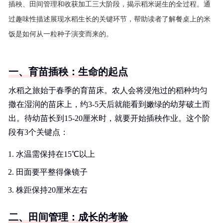
插秧、田间管理和收获加工三大阶段，揭示稻米诞生的全过程。通
过趣味性描述展现水稻生长的关键环节，帮助读者了解餐桌上的米
饭是如何从一粒种子演变而来的。
一、育苗插秧：生命的起点
水稻之旅始于春季的育苗床。农人会将浸泡过的稻种均匀
撒在湿润的苗床上，约3-5天后就能看到嫩绿的幼芽破土而
出。待幼苗长到15-20厘米时，就要开始插秧作业。这个阶
段有3个关键点：
水温需保持在15℃以上
田面要平整得像镜子
株距保持20厘米左右
二、田间管理：成长的考验