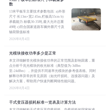
数
13米平板车主要技术参数包括: a)外形
尺寸:长13m×宽2.45m,栏板高55cm b)
承载能力:标载30-35吨,最大允许总重
49吨 c)符合国家道路车辆外廓尺寸及
轴荷限值标准
2026年8月4日
光模块接收功率多少是正常
本文详细解答光模块接收功率的正常范围及影响因素，重
点分析千兆光模块的收光标准（典型值为-3dBm
至-24dBm），并提供不同速率光模块的参考值表格。同时
解释功率异常的常见原因（如光纤损耗、连接器问题）及
解决方案，帮助用户快速判断网络性能问题。
2026年8月4日
干式变压器损耗标准一览表及计算方法
本文详细解析干式变压器空载损耗、负载损耗的国家标准