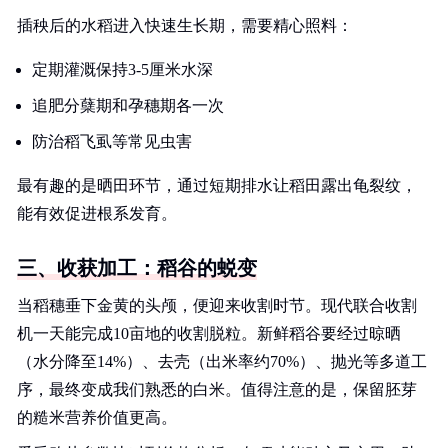
插秧后的水稻进入快速生长期，需要精心照料：
定期灌溉保持3-5厘米水深
追肥分蘖期和孕穗期各一次
防治稻飞虱等常见虫害
最有趣的是晒田环节，通过短期排水让稻田露出龟裂纹，
能有效促进根系发育。
三、收获加工：稻谷的蜕变
当稻穗垂下金黄的头颅，便迎来收割时节。现代联合收割
机一天能完成10亩地的收割脱粒。新鲜稻谷要经过晾晒
（水分降至14%）、去壳（出米率约70%）、抛光等多道工
序，最终变成我们熟悉的白米。值得注意的是，保留胚芽
的糙米营养价值更高。