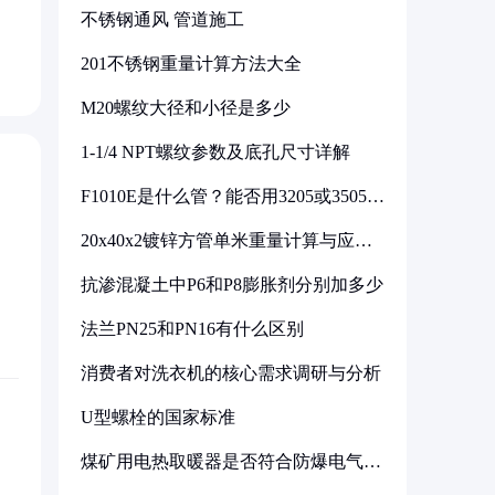
不锈钢通风 管道施工
201不锈钢重量计算方法大全
M20螺纹大径和小径是多少
1-1/4 NPT螺纹参数及底孔尺寸详解
F1010E是什么管？能否用3205或3505代
换
20x40x2镀锌方管单米重量计算与应用
分析
抗渗混凝土中P6和P8膨胀剂分别加多少
法兰PN25和PN16有什么区别
消费者对洗衣机的核心需求调研与分析
U型螺栓的国家标准
煤矿用电热取暖器是否符合防爆电气设
备标准