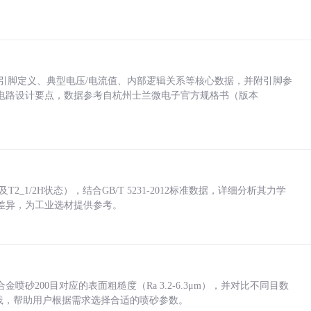
括各引脚定义、典型电压/电流值、内部逻辑关系等核心数据，并附引脚参
电路设计要点，数据参考自杭州士兰微电子官方规格书（版本
_1/2H状态），结合GB/T 5231-2012标准数据，详细分析其力学
差异，为工业选材提供参考。
砂200目对应的表面粗糙度（Ra 3.2-6.3μm），并对比不同目数
业实践，帮助用户根据需求选择合适的喷砂参数。