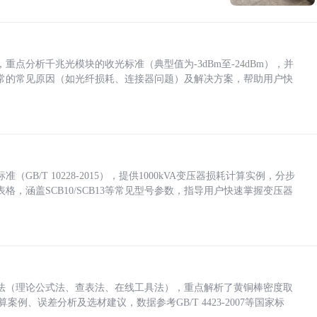
点分析千兆光模块的收光标准（典型值为-3dBm至-24dBm），并
常的常见原因（如光纤损耗、连接器问题）及解决方案，帮助用户快
/T 10228-2015），提供1000kVA变压器损耗计算实例，分步
，涵盖SCB10/SCB13等常见型号参数，指导用户快速掌握变压器
法（理论公式法、查表法、在线工具法），重点解析了黄铜棒密度取
计算案例、误差分析及选材建议，数据参考GB/T 4423-2007等国家标