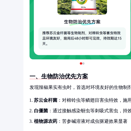
一、生物防治优先方案
发现辣椒果实有虫时，首选对环境友好的生物制
苏云金杆菌
：对棉铃虫等鳞翅目害虫特效，施用
白僵菌
：通过接触感染蚜虫等刺吸式害虫，持效
植物源农药
：苦参碱溶液对成虫驱避效果显著