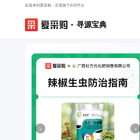
欢迎来到爱采购，百度旗下B2B平台
寻源宝典
‹
›