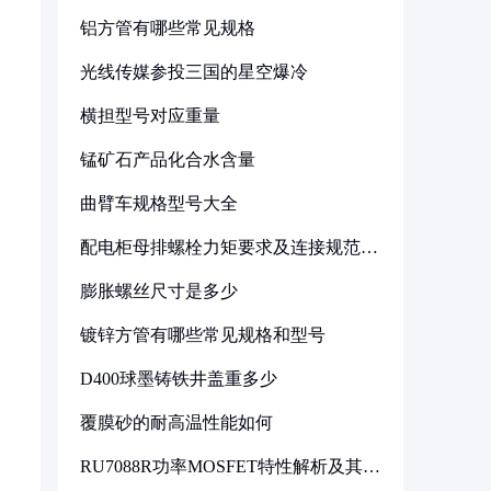
铝方管有哪些常见规格
光线传媒参投三国的星空爆冷
横担型号对应重量
锰矿石产品化合水含量
曲臂车规格型号大全
配电柜母排螺栓力矩要求及连接规范详
解
膨胀螺丝尺寸是多少
镀锌方管有哪些常见规格和型号
D400球墨铸铁井盖重多少
覆膜砂的耐高温性能如何
RU7088R功率MOSFET特性解析及其在
可调电源设计中的实践