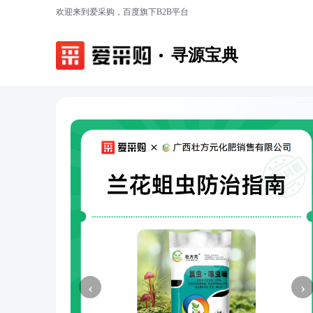
欢迎来到爱采购，百度旗下B2B平台
寻源宝典
‹
›