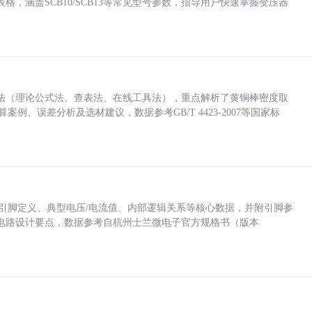
，涵盖SCB10/SCB13等常见型号参数，指导用户快速掌握变压器
法（理论公式法、查表法、在线工具法），重点解析了黄铜棒密度取
计算案例、误差分析及选材建议，数据参考GB/T 4423-2007等国家标
括各引脚定义、典型电压/电流值、内部逻辑关系等核心数据，并附引脚参
电路设计要点，数据参考自杭州士兰微电子官方规格书（版本