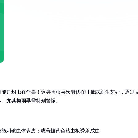
可能是蛆虫在作祟！这类害虫喜欢潜伏在叶腋或新生芽处，通过
床，尤其梅雨季需特别警惕。
粒能刺破虫体表皮；或悬挂黄色粘虫板诱杀成虫