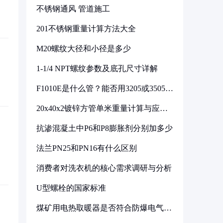
不锈钢通风 管道施工
201不锈钢重量计算方法大全
M20螺纹大径和小径是多少
1-1/4 NPT螺纹参数及底孔尺寸详解
F1010E是什么管？能否用3205或3505代
换
20x40x2镀锌方管单米重量计算与应用
分析
抗渗混凝土中P6和P8膨胀剂分别加多少
法兰PN25和PN16有什么区别
消费者对洗衣机的核心需求调研与分析
U型螺栓的国家标准
煤矿用电热取暖器是否符合防爆电气设
备标准