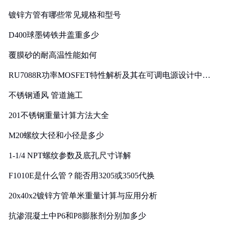
镀锌方管有哪些常见规格和型号
D400球墨铸铁井盖重多少
覆膜砂的耐高温性能如何
RU7088R功率MOSFET特性解析及其在可调电源设计中的
实践
不锈钢通风 管道施工
201不锈钢重量计算方法大全
M20螺纹大径和小径是多少
1-1/4 NPT螺纹参数及底孔尺寸详解
F1010E是什么管？能否用3205或3505代换
20x40x2镀锌方管单米重量计算与应用分析
抗渗混凝土中P6和P8膨胀剂分别加多少