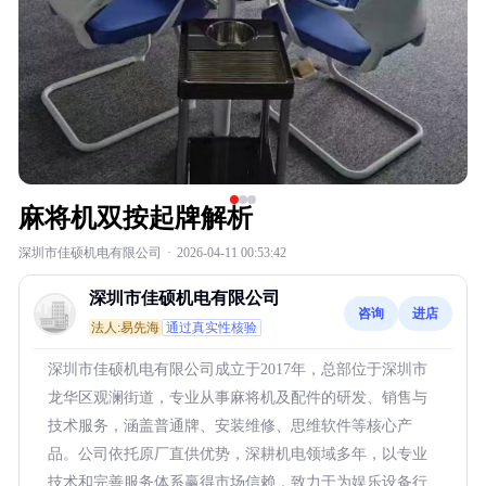
麻将机双按起牌解析
深圳市佳硕机电有限公司
·
2026-04-11 00:53:42
深圳市佳硕机电有限公司
咨询
进店
法人:易先海
通过真实性核验
深圳市佳硕机电有限公司成立于2017年，总部位于深圳市
龙华区观澜街道，专业从事麻将机及配件的研发、销售与
技术服务，涵盖普通牌、安装维修、思维软件等核心产
品。公司依托原厂直供优势，深耕机电领域多年，以专业
技术和完善服务体系赢得市场信赖，致力于为娱乐设备行