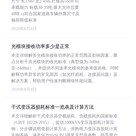
尺寸:长13m×宽2.45m,栏板高55cm b)
承载能力:标载30-35吨,最大允许总重
49吨 c)符合国家道路车辆外廓尺寸及
轴荷限值标准
2026年8月4日
光模块接收功率多少是正常
本文详细解答光模块接收功率的正常范围及影响因素，重
点分析千兆光模块的收光标准（典型值为-3dBm
至-24dBm），并提供不同速率光模块的参考值表格。同时
解释功率异常的常见原因（如光纤损耗、连接器问题）及
解决方案，帮助用户快速判断网络性能问题。
2026年8月4日
干式变压器损耗标准一览表及计算方法
本文详细解析干式变压器空载损耗、负载损耗的国家标准
（GB/T 10228-2015），提供1000kVA变压器损耗计算实
例，分步骤说明变损计算方法，并附电力变压器损耗计算
实例表格，涵盖SCB10/SCB13等常见型号参数，指导用户