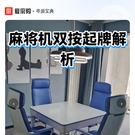
寻源宝典
‹
›