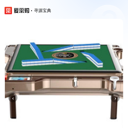
寻源宝典
‹
›