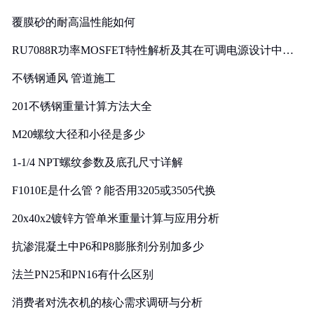
覆膜砂的耐高温性能如何
RU7088R功率MOSFET特性解析及其在可调电源设计中的
实践
不锈钢通风 管道施工
201不锈钢重量计算方法大全
M20螺纹大径和小径是多少
1-1/4 NPT螺纹参数及底孔尺寸详解
F1010E是什么管？能否用3205或3505代换
20x40x2镀锌方管单米重量计算与应用分析
抗渗混凝土中P6和P8膨胀剂分别加多少
法兰PN25和PN16有什么区别
消费者对洗衣机的核心需求调研与分析