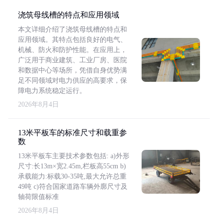
浇筑母线槽的特点和应用领域
本文详细介绍了浇筑母线槽的特点和
应用领域。其特点包括良好的电气、
机械、防火和防护性能。在应用上，
广泛用于商业建筑、工业厂房、医院
和数据中心等场所，凭借自身优势满
足不同领域对电力供应的高要求，保
障电力系统稳定运行。
2026年8月4日
13米平板车的标准尺寸和载重参
数
13米平板车主要技术参数包括: a)外形
尺寸:长13m×宽2.45m,栏板高55cm b)
承载能力:标载30-35吨,最大允许总重
49吨 c)符合国家道路车辆外廓尺寸及
轴荷限值标准
2026年8月4日