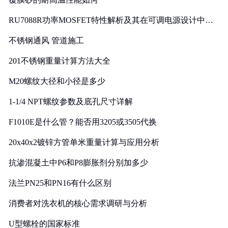
RU7088R功率MOSFET特性解析及其在可调电源设计中的
实践
不锈钢通风 管道施工
201不锈钢重量计算方法大全
M20螺纹大径和小径是多少
1-1/4 NPT螺纹参数及底孔尺寸详解
F1010E是什么管？能否用3205或3505代换
20x40x2镀锌方管单米重量计算与应用分析
抗渗混凝土中P6和P8膨胀剂分别加多少
法兰PN25和PN16有什么区别
消费者对洗衣机的核心需求调研与分析
U型螺栓的国家标准