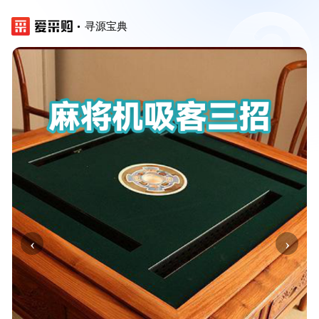
寻源宝典
‹
›