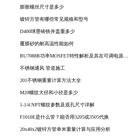
膨胀螺丝尺寸是多少
镀锌方管有哪些常见规格和型号
D400球墨铸铁井盖重多少
覆膜砂的耐高温性能如何
RU7088R功率MOSFET特性解析及其在可调电源设
计中的实践
不锈钢通风 管道施工
201不锈钢重量计算方法大全
M20螺纹大径和小径是多少
1-1/4 NPT螺纹参数及底孔尺寸详解
F1010E是什么管？能否用3205或3505代换
20x40x2镀锌方管单米重量计算与应用分析