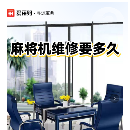
寻源宝典
‹
›