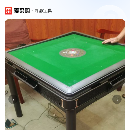
寻源宝典
‹
›