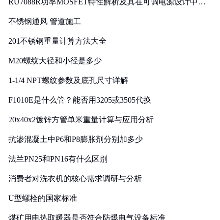
RU7088R功率MOSFET特性解析及其在可调电源设计中的
实践
不锈钢通风 管道施工
201不锈钢重量计算方法大全
M20螺纹大径和小径是多少
1-1/4 NPT螺纹参数及底孔尺寸详解
F1010E是什么管？能否用3205或3505代换
20x40x2镀锌方管单米重量计算与应用分析
抗渗混凝土中P6和P8膨胀剂分别加多少
法兰PN25和PN16有什么区别
消费者对洗衣机的核心需求调研与分析
U型螺栓的国家标准
煤矿用电热取暖器是否符合防爆电气设备标准