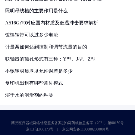
照明母线槽的主要作用是什么
A516Gr70对应国内材质及低温冲击要求解析
镀镍钢带可以过多少电流
计量泵如何达到控制和调节流量的目的
联轴器的轴孔形式有三种：Y型、J型、Z型
不锈钢材质厚度允许误差是多少
复印机出租有哪些常见模式
溶于水的润滑剂的种类
药品医疗器械网络信息服务备案(京)网药械信息备字（2021）第00159号
京ICP证030173号
京公网安备11000002000001号