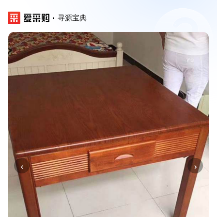
寻源宝典
‹
›