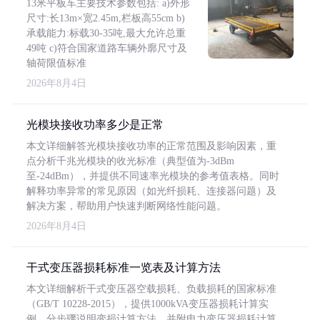
13米平板车主要技术参数包括: a)外形
尺寸:长13m×宽2.45m,栏板高55cm b)
承载能力:标载30-35吨,最大允许总重
49吨 c)符合国家道路车辆外廓尺寸及
轴荷限值标准
2026年8月4日
光模块接收功率多少是正常
本文详细解答光模块接收功率的正常范围及影响因素，重
点分析千兆光模块的收光标准（典型值为-3dBm
至-24dBm），并提供不同速率光模块的参考值表格。同时
解释功率异常的常见原因（如光纤损耗、连接器问题）及
解决方案，帮助用户快速判断网络性能问题。
2026年8月4日
干式变压器损耗标准一览表及计算方法
本文详细解析干式变压器空载损耗、负载损耗的国家标准
（GB/T 10228-2015），提供1000kVA变压器损耗计算实
例，分步骤说明变损计算方法，并附电力变压器损耗计算