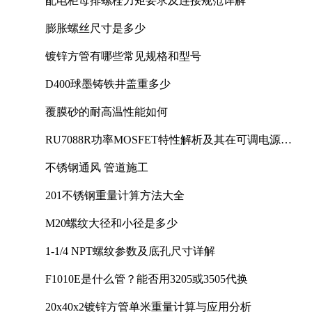
配电柜母排螺栓力矩要求及连接规范详解
膨胀螺丝尺寸是多少
镀锌方管有哪些常见规格和型号
D400球墨铸铁井盖重多少
覆膜砂的耐高温性能如何
RU7088R功率MOSFET特性解析及其在可调电源设
计中的实践
不锈钢通风 管道施工
201不锈钢重量计算方法大全
M20螺纹大径和小径是多少
1-1/4 NPT螺纹参数及底孔尺寸详解
F1010E是什么管？能否用3205或3505代换
20x40x2镀锌方管单米重量计算与应用分析