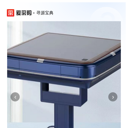
寻源宝典
‹
›