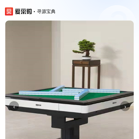
寻源宝典
‹
›