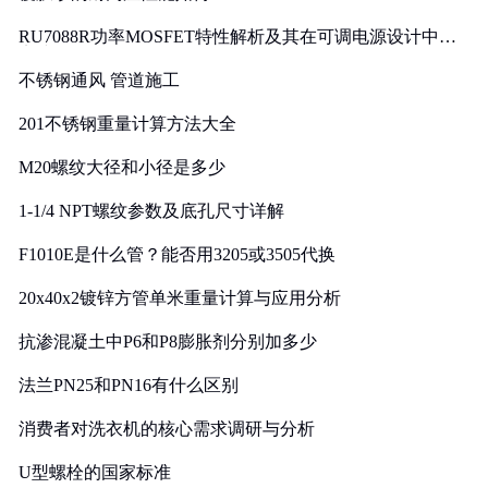
RU7088R功率MOSFET特性解析及其在可调电源设计中的
实践
不锈钢通风 管道施工
201不锈钢重量计算方法大全
M20螺纹大径和小径是多少
1-1/4 NPT螺纹参数及底孔尺寸详解
F1010E是什么管？能否用3205或3505代换
20x40x2镀锌方管单米重量计算与应用分析
抗渗混凝土中P6和P8膨胀剂分别加多少
法兰PN25和PN16有什么区别
消费者对洗衣机的核心需求调研与分析
U型螺栓的国家标准