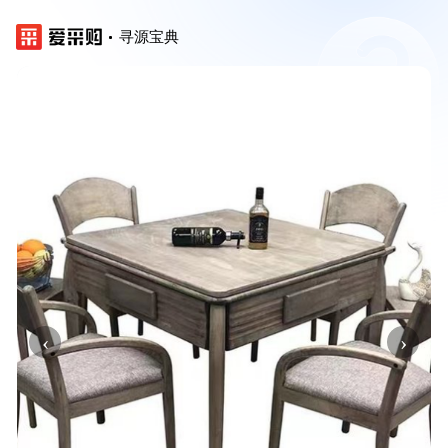
寻源宝典
‹
›