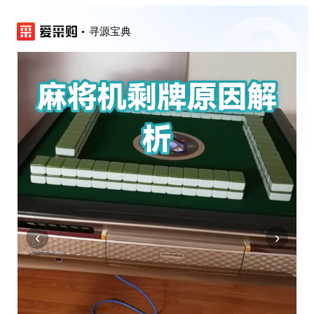
寻源宝典
‹
›