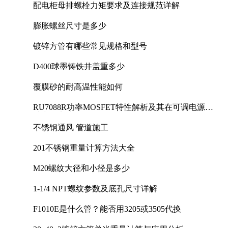
配电柜母排螺栓力矩要求及连接规范详解
膨胀螺丝尺寸是多少
镀锌方管有哪些常见规格和型号
D400球墨铸铁井盖重多少
覆膜砂的耐高温性能如何
RU7088R功率MOSFET特性解析及其在可调电源设
计中的实践
不锈钢通风 管道施工
201不锈钢重量计算方法大全
M20螺纹大径和小径是多少
1-1/4 NPT螺纹参数及底孔尺寸详解
F1010E是什么管？能否用3205或3505代换