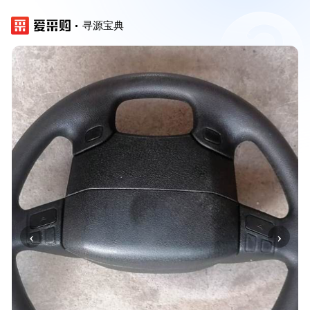
寻源宝典
‹
›