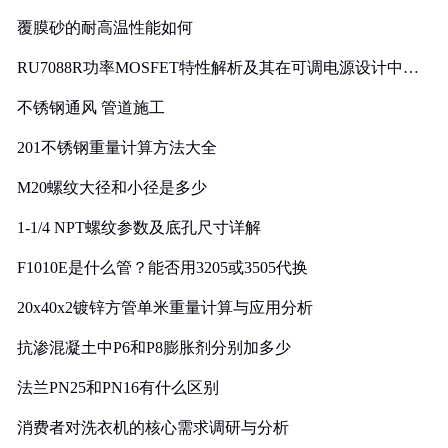
覆膜砂的耐高温性能如何
RU7088R功率MOSFET特性解析及其在可调电源设计中的
实践
不锈钢通风 管道施工
201不锈钢重量计算方法大全
M20螺纹大径和小径是多少
1-1/4 NPT螺纹参数及底孔尺寸详解
F1010E是什么管？能否用3205或3505代换
20x40x2镀锌方管单米重量计算与应用分析
抗渗混凝土中P6和P8膨胀剂分别加多少
法兰PN25和PN16有什么区别
消费者对洗衣机的核心需求调研与分析