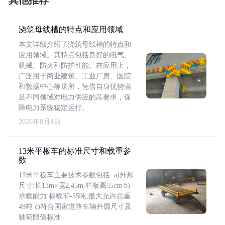
其他推荐
浇筑母线槽的特点和应用领域
本文详细介绍了浇筑母线槽的特点和
应用领域。其特点包括良好的电气、
机械、防火和防护性能。在应用上，
广泛用于商业建筑、工业厂房、医院
和数据中心等场所，凭借自身优势满
足不同领域对电力供应的高要求，保
障电力系统稳定运行。
2026年8月4日
13米平板车的标准尺寸和载重参
数
13米平板车主要技术参数包括: a)外形
尺寸:长13m×宽2.45m,栏板高55cm b)
承载能力:标载30-35吨,最大允许总重
49吨 c)符合国家道路车辆外廓尺寸及
轴荷限值标准