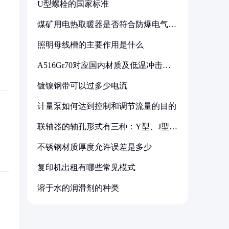
U型螺栓的国家标准
煤矿用电热取暖器是否符合防爆电气设
备标准
照明母线槽的主要作用是什么
A516Gr70对应国内材质及低温冲击要
求解析
镀镍钢带可以过多少电流
计量泵如何达到控制和调节流量的目的
联轴器的轴孔形式有三种：Y型、J型、
Z型
不锈钢材质厚度允许误差是多少
复印机出租有哪些常见模式
溶于水的润滑剂的种类