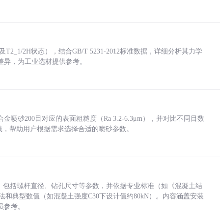
_1/2H状态），结合GB/T 5231-2012标准数据，详细分析其力学
差异，为工业选材提供参考。
砂200目对应的表面粗糙度（Ra 3.2-6.3μm），并对比不同目数
业实践，帮助用户根据需求选择合适的喷砂参数。
力，包括螺杆直径、钻孔尺寸等参数，并依据专业标准（如《混凝土结
方法和典型数值（如混凝土强度C30下设计值约80kN）。内容涵盖安装
员参考。