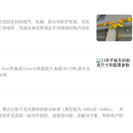
点包括良好的电气、机械、防火和防护性能。在应
心等场所，凭借自身优势满足不同领域对电力供应
5m,栏板高55cm b)承载能力:标载30-35吨,最大允
标准
点分析千兆光模块的收光标准（典型值为-3dBm至-24dBm），并
常的常见原因（如光纤损耗、连接器问题）及解决方案，帮助用户快