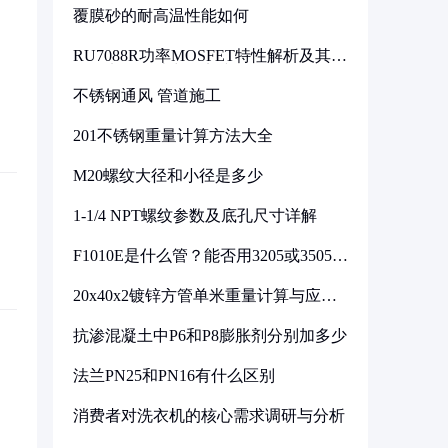
覆膜砂的耐高温性能如何
RU7088R功率MOSFET特性解析及其在
可调电源设计中的实践
不锈钢通风 管道施工
201不锈钢重量计算方法大全
M20螺纹大径和小径是多少
1-1/4 NPT螺纹参数及底孔尺寸详解
F1010E是什么管？能否用3205或3505代
换
20x40x2镀锌方管单米重量计算与应用
分析
抗渗混凝土中P6和P8膨胀剂分别加多少
法兰PN25和PN16有什么区别
消费者对洗衣机的核心需求调研与分析