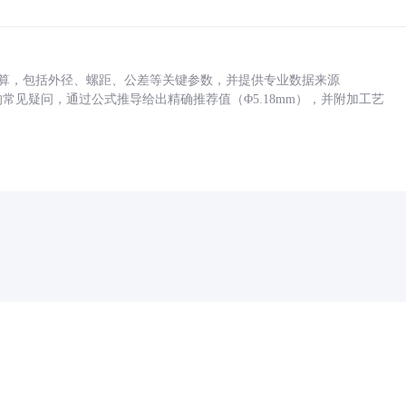
底孔计算，包括外径、螺距、公差等关键参数，并提供专业数据来源
孔尺寸的常见疑问，通过公式推导给出精确推荐值（Φ5.18mm），并附加工艺
药品医疗器械网络信息服务备案(京)网药械信息备字（2021）第00159号
京ICP证030173号
京公网安备11000002000001号