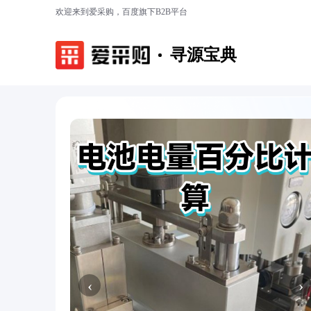
欢迎来到爱采购，百度旗下B2B平台
寻源宝典
‹
›