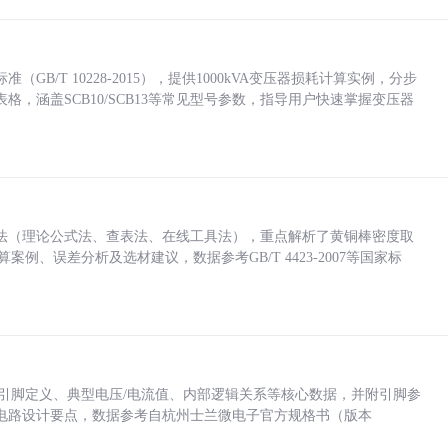
/T 10228-2015），提供1000kVA变压器损耗计算实例，分步
，涵盖SCB10/SCB13等常见型号参数，指导用户快速掌握变压器
法（理论公式法、查表法、在线工具法），重点解析了黄铜棒密度取
计算案例、误差分析及选材建议，数据参考GB/T 4423-2007等国家标
括各引脚定义、典型电压/电流值、内部逻辑关系等核心数据，并附引脚参
电路设计要点，数据参考自杭州士兰微电子官方规格书（版本