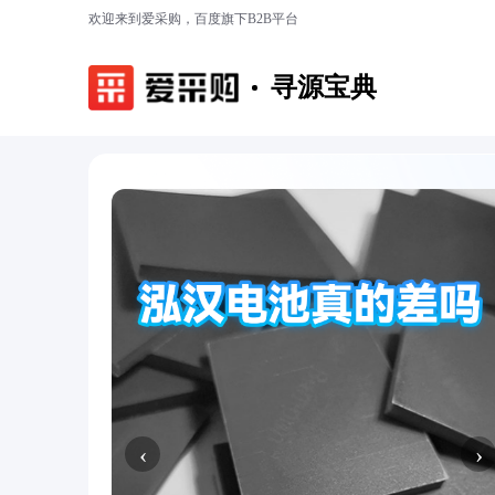
欢迎来到爱采购，百度旗下B2B平台
寻源宝典
‹
›