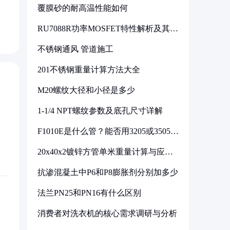
覆膜砂的耐高温性能如何
RU7088R功率MOSFET特性解析及其在
可调电源设计中的实践
不锈钢通风 管道施工
201不锈钢重量计算方法大全
M20螺纹大径和小径是多少
1-1/4 NPT螺纹参数及底孔尺寸详解
F1010E是什么管？能否用3205或3505代
换
20x40x2镀锌方管单米重量计算与应用
分析
抗渗混凝土中P6和P8膨胀剂分别加多少
法兰PN25和PN16有什么区别
消费者对洗衣机的核心需求调研与分析