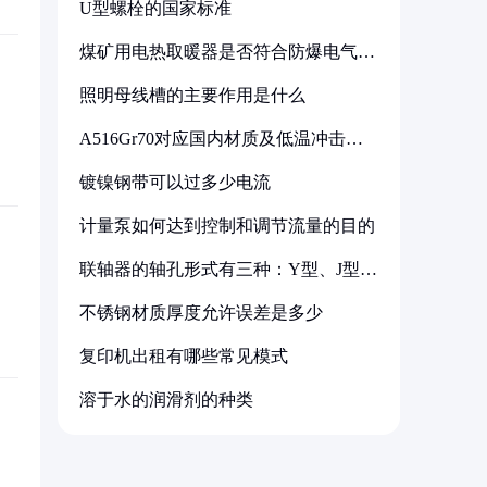
U型螺栓的国家标准
煤矿用电热取暖器是否符合防爆电气设
备标准
照明母线槽的主要作用是什么
A516Gr70对应国内材质及低温冲击要
求解析
镀镍钢带可以过多少电流
计量泵如何达到控制和调节流量的目的
联轴器的轴孔形式有三种：Y型、J型、
Z型
不锈钢材质厚度允许误差是多少
复印机出租有哪些常见模式
溶于水的润滑剂的种类