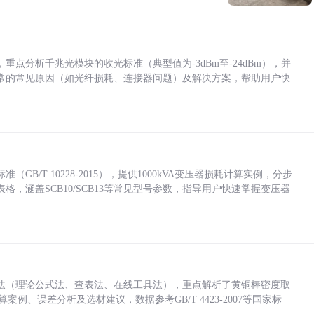
点分析千兆光模块的收光标准（典型值为-3dBm至-24dBm），并
常的常见原因（如光纤损耗、连接器问题）及解决方案，帮助用户快
/T 10228-2015），提供1000kVA变压器损耗计算实例，分步
，涵盖SCB10/SCB13等常见型号参数，指导用户快速掌握变压器
法（理论公式法、查表法、在线工具法），重点解析了黄铜棒密度取
计算案例、误差分析及选材建议，数据参考GB/T 4423-2007等国家标