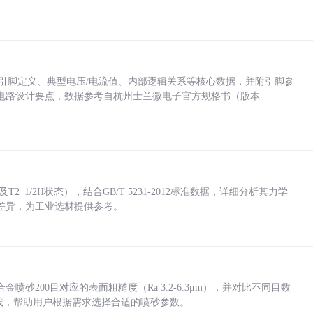
括各引脚定义、典型电压/电流值、内部逻辑关系等核心数据，并附引脚参
电路设计要点，数据参考自杭州士兰微电子官方规格书（版本
_1/2H状态），结合GB/T 5231-2012标准数据，详细分析其力学
差异，为工业选材提供参考。
砂200目对应的表面粗糙度（Ra 3.2-6.3μm），并对比不同目数
业实践，帮助用户根据需求选择合适的喷砂参数。