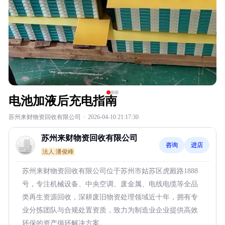
电池加液后充电指南
苏州来财物资回收有限公司
·
2026-04-10 21:17:30
苏州来财物资回收有限公司
咨询
进店
法人:潘俊峰
苏州来财物资回收有限公司位于苏州市姑苏区虎殿路1888
号，专注机械设备、中央空调、废金属、电线电缆等全品
类再生资源回收，深耕废旧物资处理领域近十年，拥有专
业分拣团队与合规处置资质，致力为制造业企业提供高效
环保的资产循环解决方案。