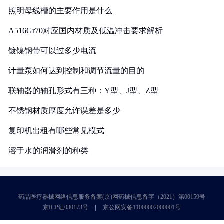
照明母线槽的主要作用是什么
A516Gr70对应国内材质及低温冲击要求解析
镀镍钢带可以过多少电流
计量泵如何达到控制和调节流量的目的
联轴器的轴孔形式有三种：Y型、J型、Z型
不锈钢材质厚度允许误差是多少
复印机出租有哪些常见模式
溶于水的润滑剂的种类
药品医疗器械网络信息服务备案(京)网药械信息备字（2021）第00159号
京ICP证030173号
京公网安备11000002000001号