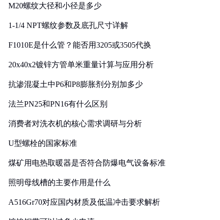
M20螺纹大径和小径是多少
1-1/4 NPT螺纹参数及底孔尺寸详解
F1010E是什么管？能否用3205或3505代换
20x40x2镀锌方管单米重量计算与应用分析
抗渗混凝土中P6和P8膨胀剂分别加多少
法兰PN25和PN16有什么区别
消费者对洗衣机的核心需求调研与分析
U型螺栓的国家标准
煤矿用电热取暖器是否符合防爆电气设备标准
照明母线槽的主要作用是什么
A516Gr70对应国内材质及低温冲击要求解析