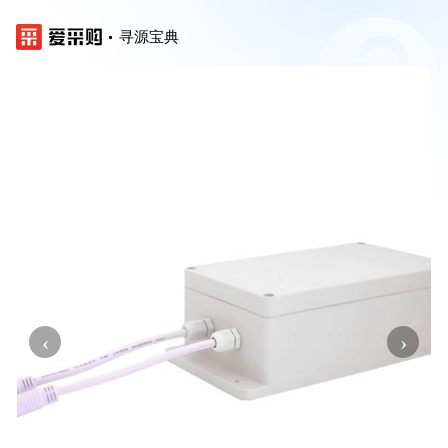
寻源宝典
‹
›