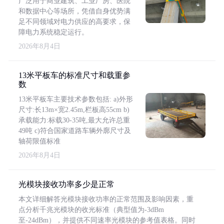
广泛用于商业建筑、工业厂房、医院
和数据中心等场所，凭借自身优势满
足不同领域对电力供应的高要求，保
障电力系统稳定运行。
2026年8月4日
13米平板车的标准尺寸和载重参
数
13米平板车主要技术参数包括: a)外形
尺寸:长13m×宽2.45m,栏板高55cm b)
承载能力:标载30-35吨,最大允许总重
49吨 c)符合国家道路车辆外廓尺寸及
轴荷限值标准
2026年8月4日
光模块接收功率多少是正常
本文详细解答光模块接收功率的正常范围及影响因素，重
点分析千兆光模块的收光标准（典型值为-3dBm
至-24dBm），并提供不同速率光模块的参考值表格。同时