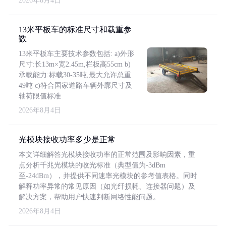
2026年8月4日
13米平板车的标准尺寸和载重参
数
13米平板车主要技术参数包括: a)外形
尺寸:长13m×宽2.45m,栏板高55cm b)
承载能力:标载30-35吨,最大允许总重
49吨 c)符合国家道路车辆外廓尺寸及
轴荷限值标准
2026年8月4日
光模块接收功率多少是正常
本文详细解答光模块接收功率的正常范围及影响因素，重
点分析千兆光模块的收光标准（典型值为-3dBm
至-24dBm），并提供不同速率光模块的参考值表格。同时
解释功率异常的常见原因（如光纤损耗、连接器问题）及
解决方案，帮助用户快速判断网络性能问题。
2026年8月4日