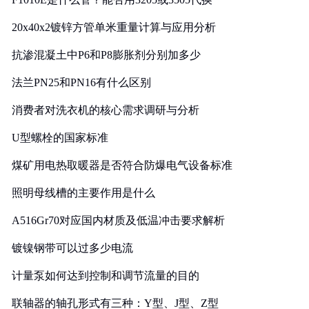
20x40x2镀锌方管单米重量计算与应用分析
抗渗混凝土中P6和P8膨胀剂分别加多少
法兰PN25和PN16有什么区别
消费者对洗衣机的核心需求调研与分析
U型螺栓的国家标准
煤矿用电热取暖器是否符合防爆电气设备标准
照明母线槽的主要作用是什么
A516Gr70对应国内材质及低温冲击要求解析
镀镍钢带可以过多少电流
计量泵如何达到控制和调节流量的目的
联轴器的轴孔形式有三种：Y型、J型、Z型