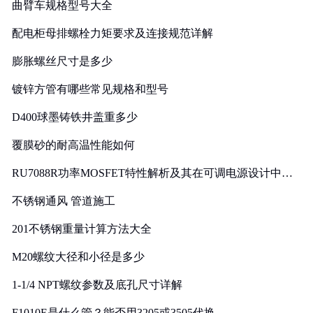
曲臂车规格型号大全
配电柜母排螺栓力矩要求及连接规范详解
膨胀螺丝尺寸是多少
镀锌方管有哪些常见规格和型号
D400球墨铸铁井盖重多少
覆膜砂的耐高温性能如何
RU7088R功率MOSFET特性解析及其在可调电源设计中的
实践
不锈钢通风 管道施工
201不锈钢重量计算方法大全
M20螺纹大径和小径是多少
1-1/4 NPT螺纹参数及底孔尺寸详解
F1010E是什么管？能否用3205或3505代换