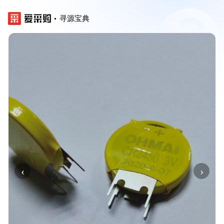
寻源宝典
‹
›