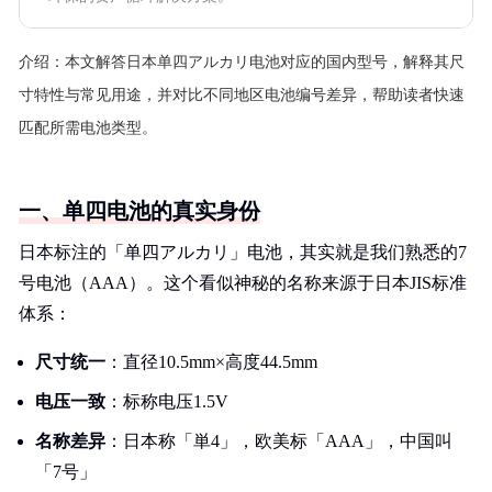
介绍：
本文解答日本单四アルカリ电池对应的国内型号，解释其尺
寸特性与常见用途，并对比不同地区电池编号差异，帮助读者快速
匹配所需电池类型。
一、单四电池的真实身份
日本标注的「单四アルカリ」电池，其实就是我们熟悉的7
号电池（AAA）。这个看似神秘的名称来源于日本JIS标准
体系：
尺寸统一
：直径10.5mm×高度44.5mm
电压一致
：标称电压1.5V
名称差异
：日本称「単4」，欧美标「AAA」，中国叫
「7号」