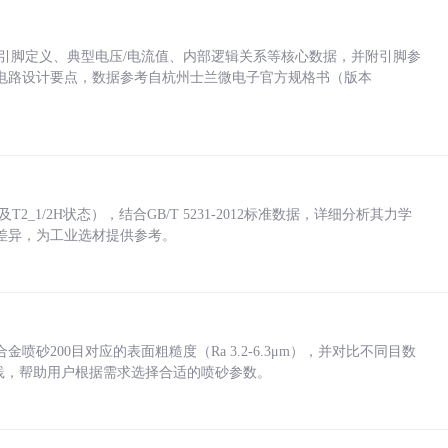
括各引脚定义、典型电压/电流值、内部逻辑关系等核心数据，并附引脚参
电路设计要点，数据参考自杭州士兰微电子官方规格书（版本
_1/2H状态），结合GB/T 5231-2012标准数据，详细分析其力学
差异，为工业选材提供参考。
砂200目对应的表面粗糙度（Ra 3.2-6.3μm），并对比不同目数
业实践，帮助用户根据需求选择合适的喷砂参数。