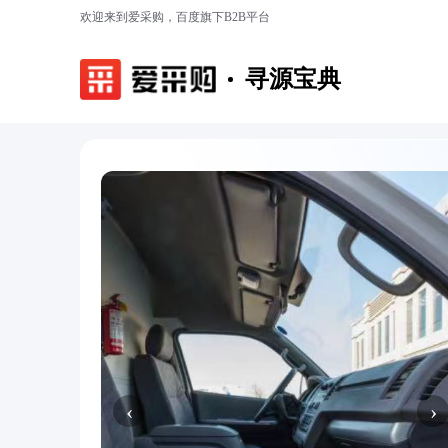
欢迎来到爱采购，百度旗下B2B平台
寻源宝典
‹
›