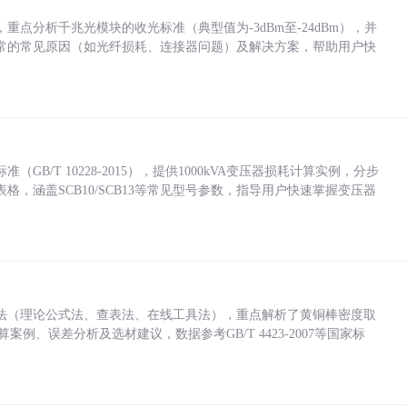
点分析千兆光模块的收光标准（典型值为-3dBm至-24dBm），并
常的常见原因（如光纤损耗、连接器问题）及解决方案，帮助用户快
/T 10228-2015），提供1000kVA变压器损耗计算实例，分步
，涵盖SCB10/SCB13等常见型号参数，指导用户快速掌握变压器
法（理论公式法、查表法、在线工具法），重点解析了黄铜棒密度取
计算案例、误差分析及选材建议，数据参考GB/T 4423-2007等国家标