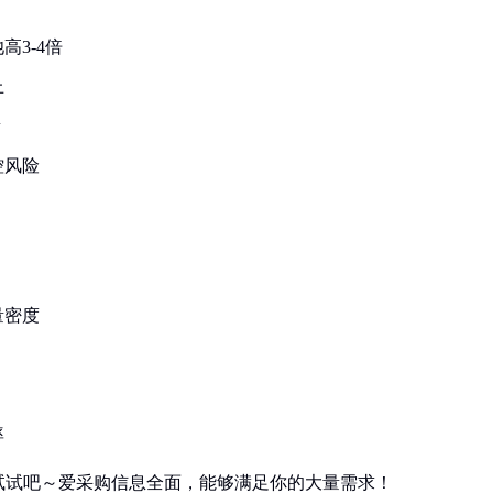
3-4倍
上
量
控风险
量密度
率
试试吧～爱采购信息全面，能够满足你的大量需求！