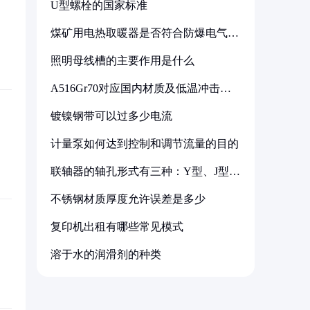
U型螺栓的国家标准
煤矿用电热取暖器是否符合防爆电气设
备标准
照明母线槽的主要作用是什么
A516Gr70对应国内材质及低温冲击要
求解析
镀镍钢带可以过多少电流
计量泵如何达到控制和调节流量的目的
联轴器的轴孔形式有三种：Y型、J型、
Z型
不锈钢材质厚度允许误差是多少
复印机出租有哪些常见模式
溶于水的润滑剂的种类