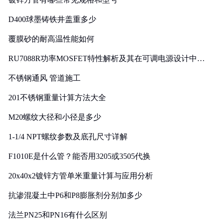
D400球墨铸铁井盖重多少
覆膜砂的耐高温性能如何
RU7088R功率MOSFET特性解析及其在可调电源设计中的
实践
不锈钢通风 管道施工
201不锈钢重量计算方法大全
M20螺纹大径和小径是多少
1-1/4 NPT螺纹参数及底孔尺寸详解
F1010E是什么管？能否用3205或3505代换
20x40x2镀锌方管单米重量计算与应用分析
抗渗混凝土中P6和P8膨胀剂分别加多少
法兰PN25和PN16有什么区别