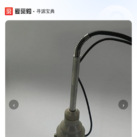
寻源宝典
‹
›