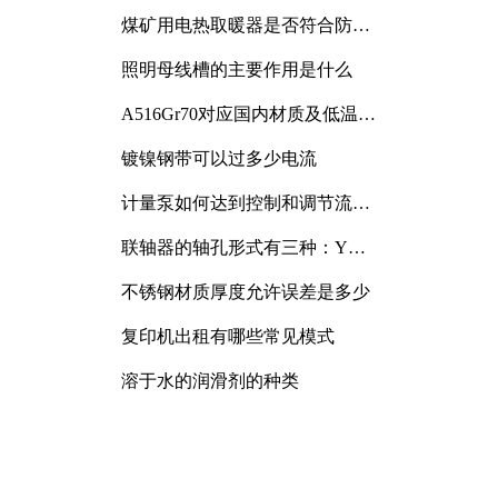
煤矿用电热取暖器是否符合防爆
电气设备标准
照明母线槽的主要作用是什么
A516Gr70对应国内材质及低温冲
击要求解析
镀镍钢带可以过多少电流
计量泵如何达到控制和调节流量
的目的
联轴器的轴孔形式有三种：Y
型、J型、Z型
不锈钢材质厚度允许误差是多少
复印机出租有哪些常见模式
溶于水的润滑剂的种类