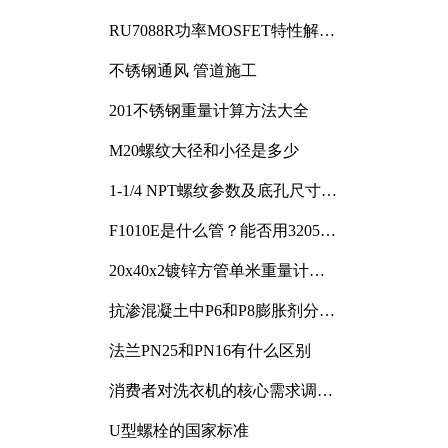
RU7088R功率MOSFET特性解析
及其在可调电源设计中的实践
不锈钢通风 管道施工
201不锈钢重量计算方法大全
M20螺纹大径和小径是多少
1-1/4 NPT螺纹参数及底孔尺寸详
解
F1010E是什么管？能否用3205或
3505代换
20x40x2镀锌方管单米重量计算
与应用分析
抗渗混凝土中P6和P8膨胀剂分别
加多少
法兰PN25和PN16有什么区别
消费者对洗衣机的核心需求调研
与分析
U型螺栓的国家标准