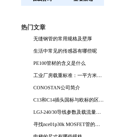
热门文章
无缝钢管的常用规格及壁厚
生活中常见的传感器有哪些呢
PE100管材的含义是什么
工业厂房载重标准：一平方米能
承受多少公斤
CONOSTAN公司简介
C13和C14插头国标与欧标的区别
及其标准解析
LGJ-240/30导线参数及载流量解
析
寻找nce01p30k MOSFET管的合
适替代型号
电梯的尺寸有哪些规格