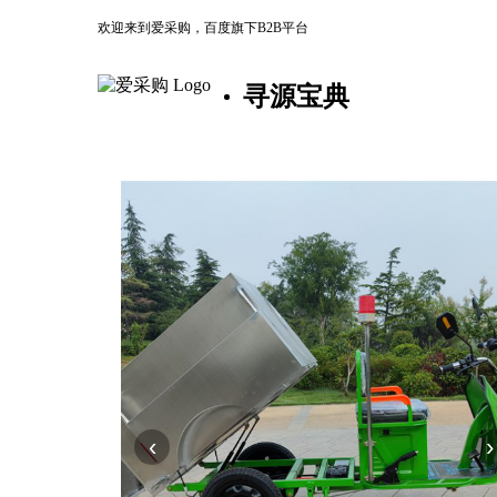
欢迎来到爱采购，百度旗下B2B平台
寻源宝典
‹
›