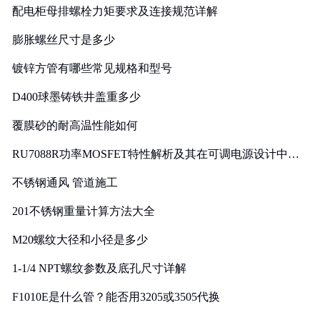
配电柜母排螺栓力矩要求及连接规范详解
膨胀螺丝尺寸是多少
镀锌方管有哪些常见规格和型号
D400球墨铸铁井盖重多少
覆膜砂的耐高温性能如何
RU7088R功率MOSFET特性解析及其在可调电源设计中的
实践
不锈钢通风 管道施工
201不锈钢重量计算方法大全
M20螺纹大径和小径是多少
1-1/4 NPT螺纹参数及底孔尺寸详解
F1010E是什么管？能否用3205或3505代换