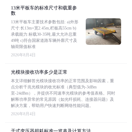
13米平板车的标准尺寸和载重参
数
13米平板车主要技术参数包括: a)外形
尺寸:长13m×宽2.45m,栏板高55cm b)
承载能力:标载30-35吨,最大允许总重
49吨 c)符合国家道路车辆外廓尺寸及
轴荷限值标准
2026年8月4日
光模块接收功率多少是正常
本文详细解答光模块接收功率的正常范围及影响因素，重
点分析千兆光模块的收光标准（典型值为-3dBm
至-24dBm），并提供不同速率光模块的参考值表格。同时
解释功率异常的常见原因（如光纤损耗、连接器问题）及
解决方案，帮助用户快速判断网络性能问题。
2026年8月4日
干式变压器损耗标准一览表及计算方法