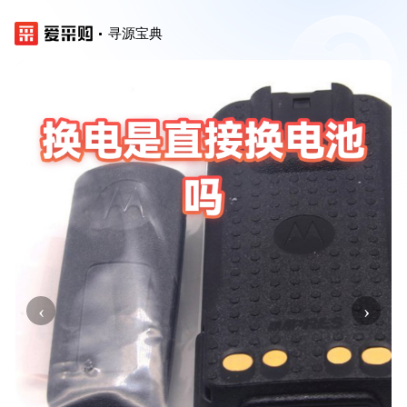
寻源宝典
‹
›