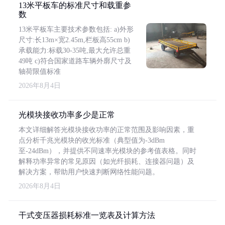
13米平板车的标准尺寸和载重参
数
13米平板车主要技术参数包括: a)外形
尺寸:长13m×宽2.45m,栏板高55cm b)
承载能力:标载30-35吨,最大允许总重
49吨 c)符合国家道路车辆外廓尺寸及
轴荷限值标准
2026年8月4日
光模块接收功率多少是正常
本文详细解答光模块接收功率的正常范围及影响因素，重
点分析千兆光模块的收光标准（典型值为-3dBm
至-24dBm），并提供不同速率光模块的参考值表格。同时
解释功率异常的常见原因（如光纤损耗、连接器问题）及
解决方案，帮助用户快速判断网络性能问题。
2026年8月4日
干式变压器损耗标准一览表及计算方法