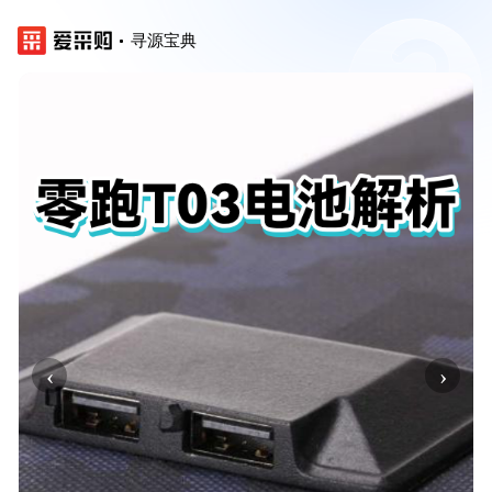
寻源宝典
‹
›