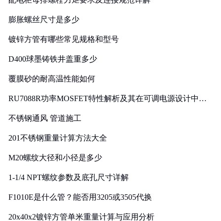
膨胀螺丝尺寸是多少
镀锌方管有哪些常见规格和型号
D400球墨铸铁井盖重多少
覆膜砂的耐高温性能如何
RU7088R功率MOSFET特性解析及其在可调电源设计中的
实践
不锈钢通风 管道施工
201不锈钢重量计算方法大全
M20螺纹大径和小径是多少
1-1/4 NPT螺纹参数及底孔尺寸详解
F1010E是什么管？能否用3205或3505代换
20x40x2镀锌方管单米重量计算与应用分析