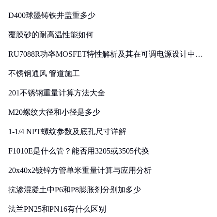
D400球墨铸铁井盖重多少
覆膜砂的耐高温性能如何
RU7088R功率MOSFET特性解析及其在可调电源设计中的
实践
不锈钢通风 管道施工
201不锈钢重量计算方法大全
M20螺纹大径和小径是多少
1-1/4 NPT螺纹参数及底孔尺寸详解
F1010E是什么管？能否用3205或3505代换
20x40x2镀锌方管单米重量计算与应用分析
抗渗混凝土中P6和P8膨胀剂分别加多少
法兰PN25和PN16有什么区别