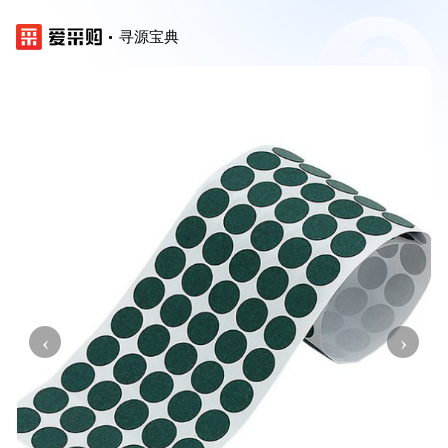
寻源宝典
‹
›