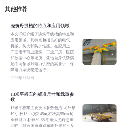
其他推荐
浇筑母线槽的特点和应用领域
本文详细介绍了浇筑母线槽的特点和
应用领域。其特点包括良好的电气、
机械、防火和防护性能。在应用上，
广泛用于商业建筑、工业厂房、医院
和数据中心等场所，凭借自身优势满
足不同领域对电力供应的高要求，保
障电力系统稳定运行。
2026年8月4日
13米平板车的标准尺寸和载重参
数
13米平板车主要技术参数包括: a)外形
尺寸:长13m×宽2.45m,栏板高55cm b)
承载能力:标载30-35吨,最大允许总重
49吨 c)符合国家道路车辆外廓尺寸及