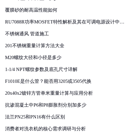
覆膜砂的耐高温性能如何
RU7088R功率MOSFET特性解析及其在可调电源设计中的
实践
不锈钢通风 管道施工
201不锈钢重量计算方法大全
M20螺纹大径和小径是多少
1-1/4 NPT螺纹参数及底孔尺寸详解
F1010E是什么管？能否用3205或3505代换
20x40x2镀锌方管单米重量计算与应用分析
抗渗混凝土中P6和P8膨胀剂分别加多少
法兰PN25和PN16有什么区别
消费者对洗衣机的核心需求调研与分析