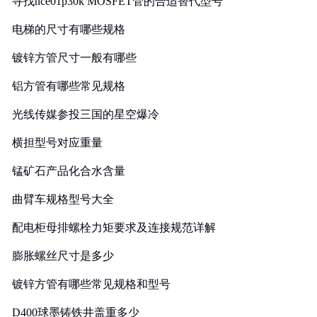
寻找nce01p30k MOSFET管的合适替代型号
电梯的尺寸有哪些规格
镀锌方管尺寸一般有哪些
铝方管有哪些常见规格
光线传媒参投三国的星空爆冷
横担型号对应重量
锰矿石产品化合水含量
曲臂车规格型号大全
配电柜母排螺栓力矩要求及连接规范详解
膨胀螺丝尺寸是多少
镀锌方管有哪些常见规格和型号
D400球墨铸铁井盖重多少