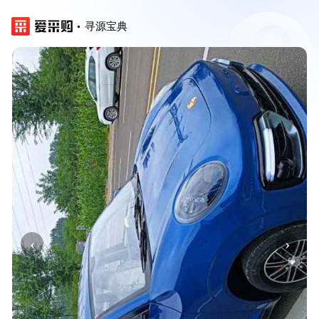
寻源宝典
‹
›