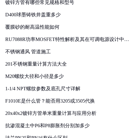
镀锌方管有哪些常见规格和型号
D400球墨铸铁井盖重多少
覆膜砂的耐高温性能如何
RU7088R功率MOSFET特性解析及其在可调电源设计中的
实践
不锈钢通风 管道施工
201不锈钢重量计算方法大全
M20螺纹大径和小径是多少
1-1/4 NPT螺纹参数及底孔尺寸详解
F1010E是什么管？能否用3205或3505代换
20x40x2镀锌方管单米重量计算与应用分析
抗渗混凝土中P6和P8膨胀剂分别加多少
法兰PN25和PN16有什么区别