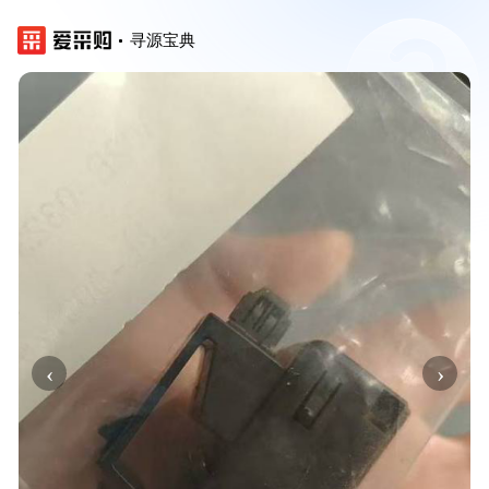
寻源宝典
‹
›