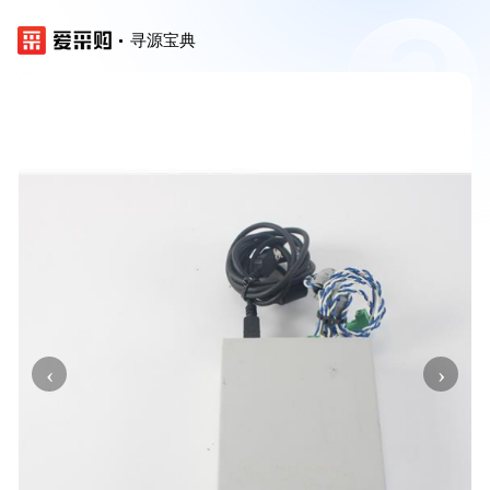
寻源宝典
‹
›