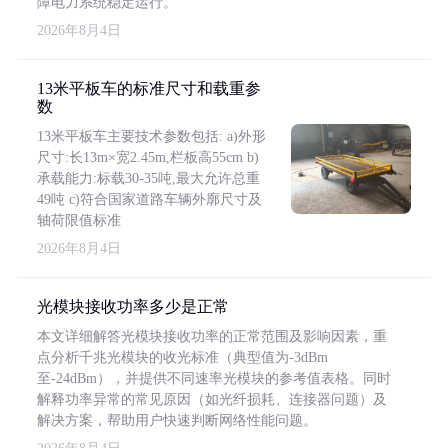
障电力系统稳定运行。
2026年8月4日
13米平板车的标准尺寸和载重参
数
13米平板车主要技术参数包括: a)外形
尺寸:长13m×宽2.45m,栏板高55cm b)
承载能力:标载30-35吨,最大允许总重
49吨 c)符合国家道路车辆外廓尺寸及
轴荷限值标准
2026年8月4日
光模块接收功率多少是正常
本文详细解答光模块接收功率的正常范围及影响因素，重
点分析千兆光模块的收光标准（典型值为-3dBm
至-24dBm），并提供不同速率光模块的参考值表格。同时
解释功率异常的常见原因（如光纤损耗、连接器问题）及
解决方案，帮助用户快速判断网络性能问题。