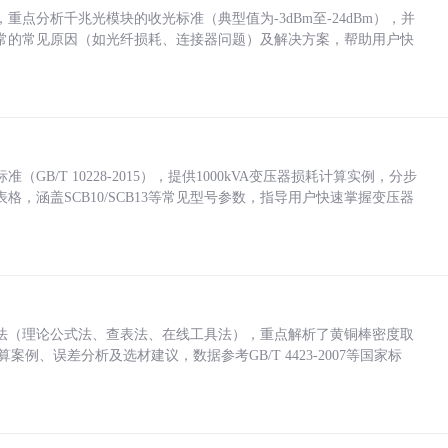
点分析千兆光模块的收光标准（典型值为-3dBm至-24dBm），并
常的常见原因（如光纤损耗、连接器问题）及解决方案，帮助用户快
/T 10228-2015），提供1000kVA变压器损耗计算实例，分步
，涵盖SCB10/SCB13等常见型号参数，指导用户快速掌握变压器
法（理论公式法、查表法、在线工具法），重点解析了黄铜棒密度取
计算案例、误差分析及选材建议，数据参考GB/T 4423-2007等国家标