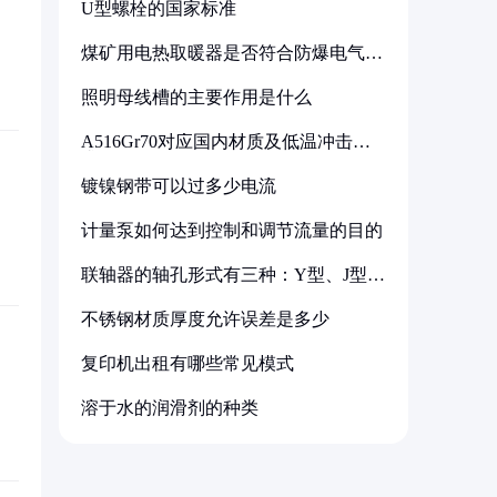
U型螺栓的国家标准
煤矿用电热取暖器是否符合防爆电气设
备标准
照明母线槽的主要作用是什么
A516Gr70对应国内材质及低温冲击要
求解析
镀镍钢带可以过多少电流
计量泵如何达到控制和调节流量的目的
联轴器的轴孔形式有三种：Y型、J型、
Z型
不锈钢材质厚度允许误差是多少
复印机出租有哪些常见模式
溶于水的润滑剂的种类