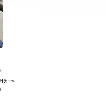
异：
球为89%
%