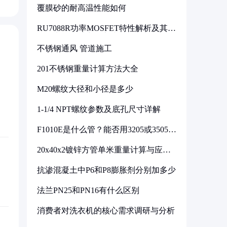
覆膜砂的耐高温性能如何
RU7088R功率MOSFET特性解析及其在
可调电源设计中的实践
不锈钢通风 管道施工
201不锈钢重量计算方法大全
M20螺纹大径和小径是多少
1-1/4 NPT螺纹参数及底孔尺寸详解
F1010E是什么管？能否用3205或3505代
换
20x40x2镀锌方管单米重量计算与应用
分析
抗渗混凝土中P6和P8膨胀剂分别加多少
法兰PN25和PN16有什么区别
消费者对洗衣机的核心需求调研与分析