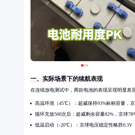
一、实际场景下的续航表现
在连续放电测试中，两款电池的表现呈现明显差
高温环境（45℃）：超威保持93%标称容量，京
循环充放500次后：超威剩余容量82%，京球78
低温启动（-20℃）：京球电压稳定性略胜0.3V