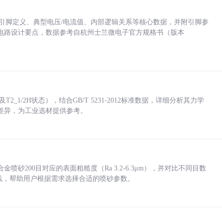
括各引脚定义、典型电压/电流值、内部逻辑关系等核心数据，并附引脚参
电路设计要点，数据参考自杭州士兰微电子官方规格书（版本
_1/2H状态），结合GB/T 5231-2012标准数据，详细分析其力学
差异，为工业选材提供参考。
砂200目对应的表面粗糙度（Ra 3.2-6.3μm），并对比不同目数
业实践，帮助用户根据需求选择合适的喷砂参数。