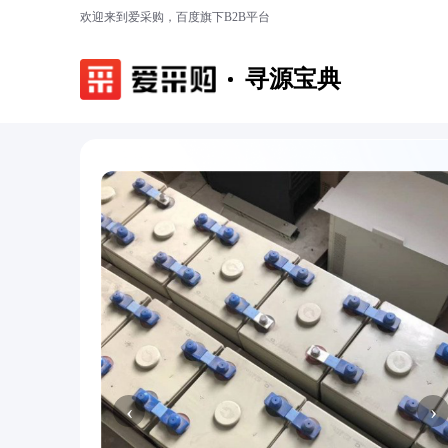
欢迎来到爱采购，百度旗下B2B平台
寻源宝典
‹
›