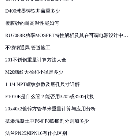
D400球墨铸铁井盖重多少
覆膜砂的耐高温性能如何
RU7088R功率MOSFET特性解析及其在可调电源设计中的
实践
不锈钢通风 管道施工
201不锈钢重量计算方法大全
M20螺纹大径和小径是多少
1-1/4 NPT螺纹参数及底孔尺寸详解
F1010E是什么管？能否用3205或3505代换
20x40x2镀锌方管单米重量计算与应用分析
抗渗混凝土中P6和P8膨胀剂分别加多少
法兰PN25和PN16有什么区别