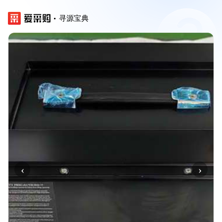
寻源宝典
‹
›