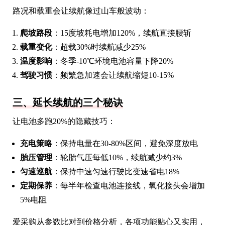
路况和载重会让续航像过山车般波动：
爬坡路段
：15度坡耗电增加120%，续航直接腰斩
载重变化
：超载30%时续航减少25%
温度影响
：冬季-10℃环境电池容量下降20%
驾驶习惯
：频繁急加速会让续航缩短10-15%
三、延长续航的三个秘诀
让电池多跑20%的隐藏技巧：
充电策略
：保持电量在30-80%区间，避免深度放电
胎压管理
：轮胎气压每低10%，续航减少约3%
匀速巡航
：保持中速匀速行驶比变速省电18%
定期保养
：每半年检查电池连接线，氧化接头会增加
5%电阻
爱采购从参数比对到价格分析，各项功能贴心又实用，