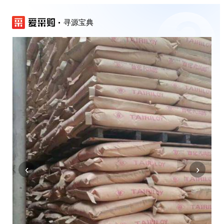
寻源宝典
‹
›