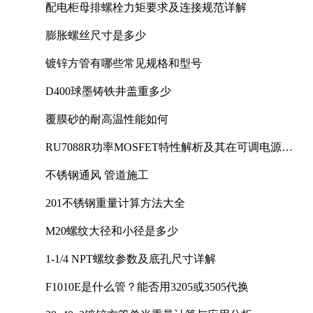
配电柜母排螺栓力矩要求及连接规范详解
膨胀螺丝尺寸是多少
镀锌方管有哪些常见规格和型号
D400球墨铸铁井盖重多少
覆膜砂的耐高温性能如何
RU7088R功率MOSFET特性解析及其在可调电源设
计中的实践
不锈钢通风 管道施工
201不锈钢重量计算方法大全
M20螺纹大径和小径是多少
1-1/4 NPT螺纹参数及底孔尺寸详解
F1010E是什么管？能否用3205或3505代换