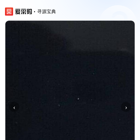
寻源宝典
‹
›