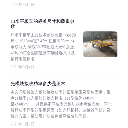
2026年8月4日
13米平板车的标准尺寸和载重参
数
13米平板车主要技术参数包括: a)外形
尺寸:长13m×宽2.45m,栏板高55cm b)
承载能力:标载30-35吨,最大允许总重
49吨 c)符合国家道路车辆外廓尺寸及
轴荷限值标准
2026年8月4日
光模块接收功率多少是正常
本文详细解答光模块接收功率的正常范围及影响因素，重
点分析千兆光模块的收光标准（典型值为-3dBm
至-24dBm），并提供不同速率光模块的参考值表格。同时
解释功率异常的常见原因（如光纤损耗、连接器问题）及
解决方案，帮助用户快速判断网络性能问题。
2026年8月4日