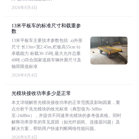
2026年8月4日
13米平板车的标准尺寸和载重参
数
13米平板车主要技术参数包括: a)外形
尺寸:长13m×宽2.45m,栏板高55cm b)
承载能力:标载30-35吨,最大允许总重
49吨 c)符合国家道路车辆外廓尺寸及
轴荷限值标准
2026年8月4日
光模块接收功率多少是正常
本文详细解答光模块接收功率的正常范围及影响因素，重
点分析千兆光模块的收光标准（典型值为-3dBm
至-24dBm），并提供不同速率光模块的参考值表格。同时
解释功率异常的常见原因（如光纤损耗、连接器问题）及
解决方案，帮助用户快速判断网络性能问题。
2026年8月4日