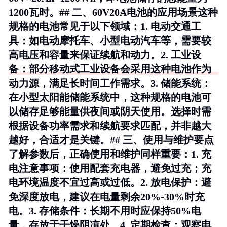
1200瓦时。## 二、60V20A电池的应用场景这种
规格的电池常见于以下领域：1.
电动交通工
具
：如电动摩托车、小型电动汽车等，需要较
高电压和容量来保证续航和动力。2.
工业设
备
：部分移动式工业设备会采用这种电池作为
动力源，满足长时间工作需求。3.
储能系统
：
在小型太阳能储能系统中，这种规格的电池可
以储存足够能量供夜间或阴天使用。选择时需
根据设备功率需求和续航要求匹配，并非越大
越好，合适才是关键。## 三、使用与维护要点
了解参数后，正确使用和维护同样重要：1.
充
电注意事项
：使用配套充电器，避免过充；充
电环境温度不宜过高或过低。2.
放电保护
：避
免深度放电，建议在电量剩余20%-30%时充
电。3.
存储条件
：长期不用时应保持50%电
量，存放于干燥阴凉处。4.
定期检查
：观察电