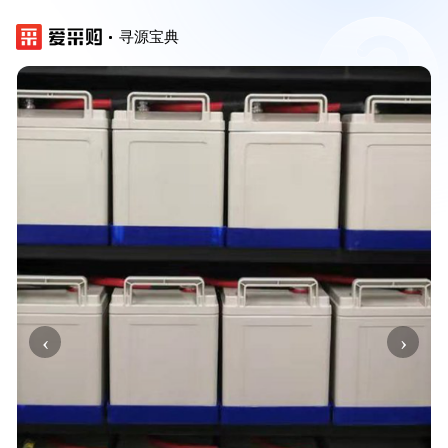
寻源宝典
‹
›