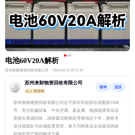
电池60V20A解析
苏州来财物资回收有限公司
·
2026-04-10 20:32:16
苏州来财物资回收有限公司
咨询
进店
法人:潘俊峰
苏州来财物资回收有限公司位于苏州市姑苏区虎殿路1888
号，专注机械设备、中央空调、废金属、电线电缆等全品
类再生资源回收，深耕废旧物资处理领域近十年，拥有专
业分拣团队与合规处置资质，致力为制造业企业提供高效
环保的资产循环解决方案。